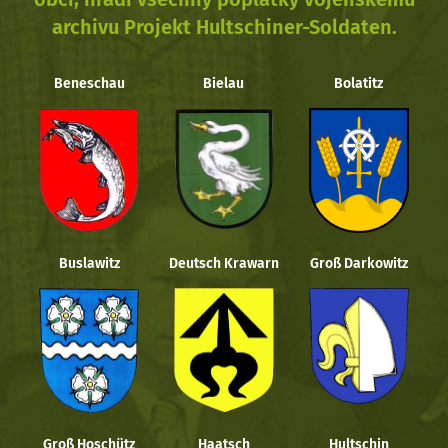
archivu Projekt Hultschiner-Soldaten.
Beneschau
Bielau
Bolatitz
Buslawitz
Deutsch Krawarn
Groß Darkowitz
Groß Hoschütz
Haatsch
Hultschin