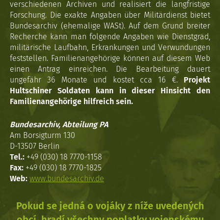
verschiedenen Archiven und realisiert die langfristige
Forschung. Die exakte Angaben über Militärdienst bietet
Bundesarchiv (ehemalige WASt). Auf dem Grund breiter
Recherche kann man folgende Angaben wie Dienstgrad,
militärische Laufbahn, Erkrankungen und Verwundungen
feststellen. Familienangehörige können auf diesem Web
einen Antrag einreichen. Die Bearbeitung dauert
ungefähr 36 Monate und kostet cca 16 €.
Projekt
Hultschiner Soldaten kann in dieser Hinsicht den
Familienangehörige hilfreich sein.
Bundesarchiv, Abteilung PA
Am Borsigturm 130
D-13507 Berlin
Tel.:
+49 (030) 18 7770-1158
Fax:
+49 (030) 18 7770-1825
Web:
www.bundesarchiv.de
Pokud se jedná o vojáky z níže uvedených
obcí, hradí všechny poplatky vojenskému