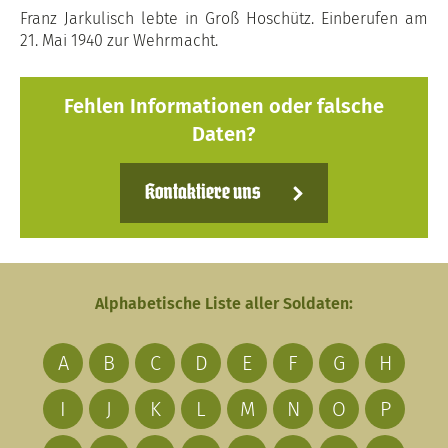
Franz Jarkulisch lebte in Groß Hoschütz. Einberufen am
21. Mai 1940 zur Wehrmacht.
Fehlen Informationen oder falsche
Daten?
Kontaktiere uns
Alphabetische Liste aller Soldaten:
A
B
C
D
E
F
G
H
I
J
K
L
M
N
O
P