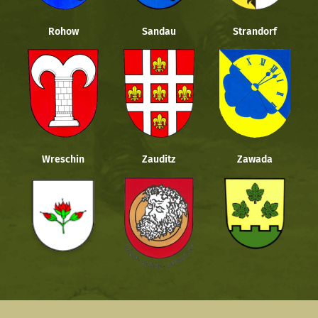
Rohow
Sandau
Strandorf
Wreschin
Zauditz
Zawada