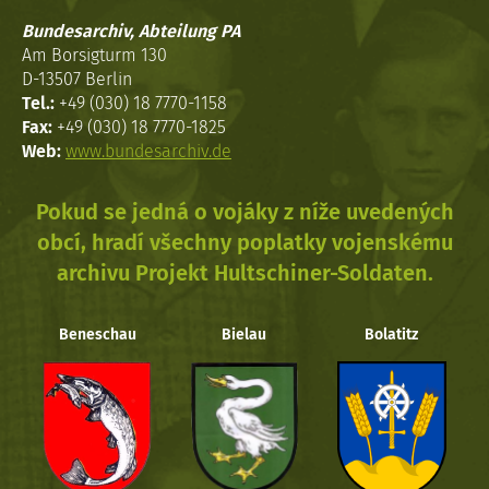
Bundesarchiv, Abteilung PA
Am Borsigturm 130
D-13507 Berlin
Tel.:
+49 (030) 18 7770-1158
Fax:
+49 (030) 18 7770-1825
Web:
www.bundesarchiv.de
Pokud se jedná o vojáky z níže uvedených
obcí, hradí všechny poplatky vojenskému
archivu Projekt Hultschiner-Soldaten.
Beneschau
Bielau
Bolatitz