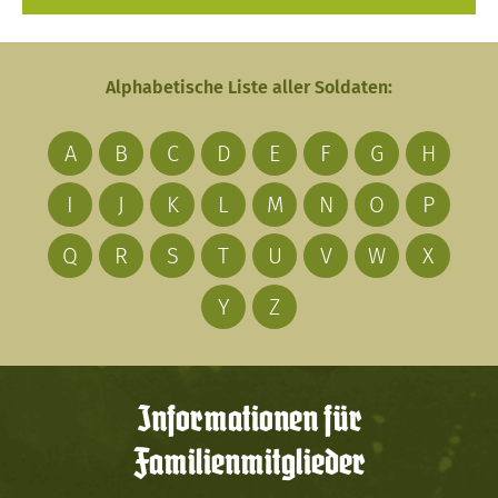
Alphabetische Liste aller Soldaten:
A
B
C
D
E
F
G
H
I
J
K
L
M
N
O
P
Q
R
S
T
U
V
W
X
Y
Z
Informationen für
Familienmitglieder