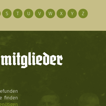
S
T
U
V
W
X
Y
Z
mitglieder
gefunden
e finden
enötigen