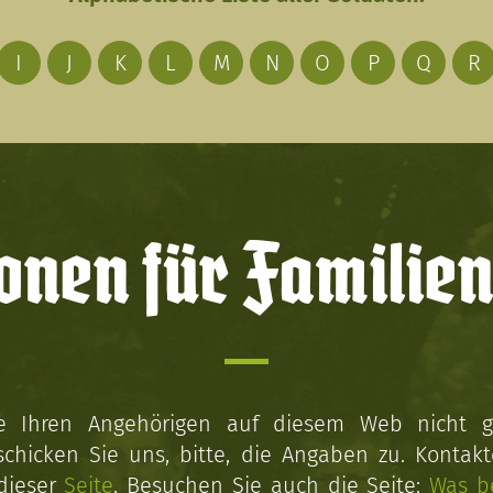
I
J
K
L
M
N
O
P
Q
R
onen für Familien
ie Ihren Angehörigen auf diesem Web nicht 
schicken Sie uns, bitte, die Angaben zu. Kontakt
 dieser
Seite
. Besuchen Sie auch die Seite:
Was b