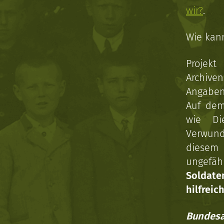
wir?
.
Wie kan
Projekt
Archive
Angaben 
Auf dem
wie Di
Verwun
diesem 
ungefäh
Soldat
hilfreich
Bundesa