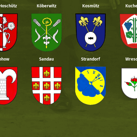
 Hoschütz
Köberwitz
Kosmütz
Kuche
ohow
Sandau
Strandorf
Wresc