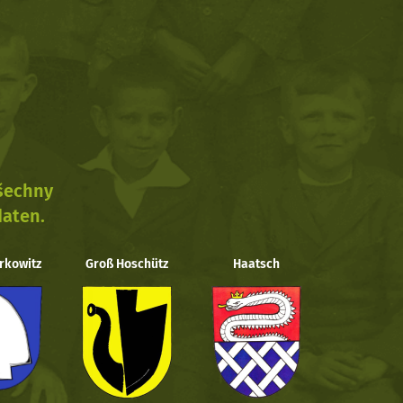
všechny
daten.
rkowitz
Groß Hoschütz
Haatsch