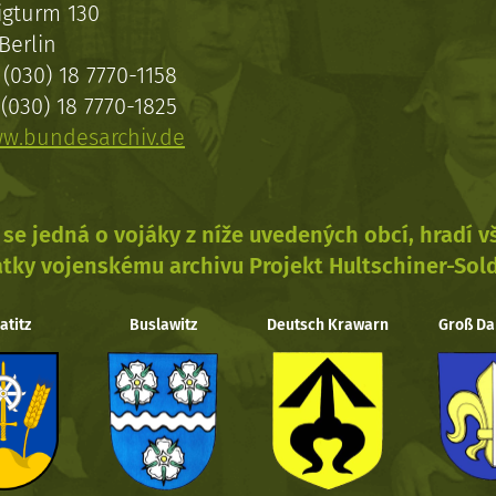
igturm 130
Berlin
(030) 18 7770-1158
(030) 18 7770-1825
w.bundesarchiv.de
se jedná o vojáky z níže uvedených obcí, hradí 
tky vojenskému archivu Projekt Hultschiner-Sol
atitz
Buslawitz
Deutsch Krawarn
Groß Da