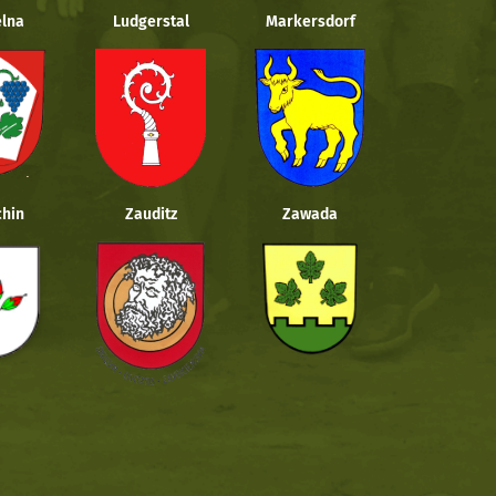
lna
Ludgerstal
Markersdorf
hin
Zauditz
Zawada