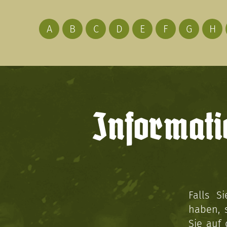
A
B
C
D
E
F
G
H
Informati
Falls S
haben, 
Sie auf