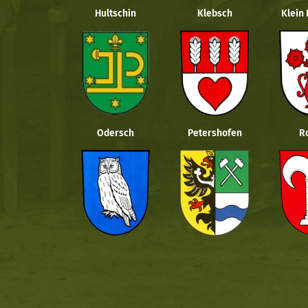
Hultschin
Klebsch
Klein
Odersch
Petershofen
R