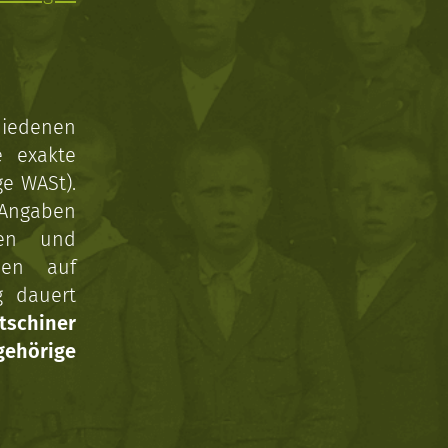
hiedenen
e exakte
ge WASt).
 Angaben
gen und
nen auf
g dauert
tschiner
ehörige