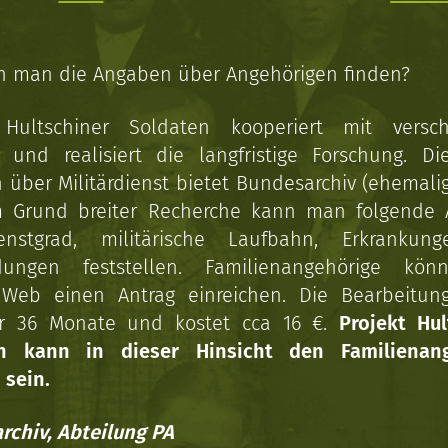
n man die Angaben über Angehörigen finden?
 Hultschiner Soldaten kooperiert mit versc
n und realisiert die langfristige Forschung. Di
über Militärdienst bietet Bundesarchiv (ehemali
 Grund breiter Recherche kann man folgende
enstgrad, militärische Laufbahn, Erkrankun
dungen feststellen. Familienangehörige kön
Web einen Antrag einreichen. Die Bearbeitun
r 36 Monate und kostet cca 16 €.
Projekt Hul
en kann in dieser Hinsicht den Familienang
 sein.
rchiv, Abteilung PA