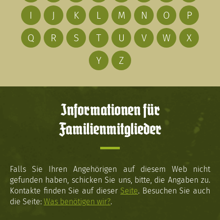
I
J
K
L
M
N
O
P
Q
R
S
T
U
V
W
X
Y
Z
Informationen für
Familienmitglieder
Falls Sie Ihren Angehörigen auf diesem Web nicht
gefunden haben, schicken Sie uns, bitte, die Angaben zu.
Kontakte finden Sie auf dieser
Seite
. Besuchen Sie auch
die Seite:
Was benötigen wir?
.