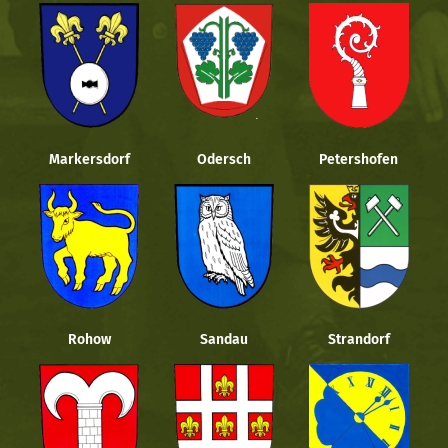
Markersdorf
Odersch
Petershofen
Rohow
Sandau
Strandorf