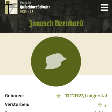
Projekt
Hultschiner
Soldaten
1939 - 45
Janosch Bernhard
Geboren:
13.11.1927, Ludgerstal
Verstorben:
,