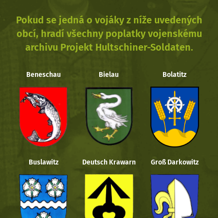
Pokud se jedná o vojáky z níže uvedených
obcí, hradí všechny poplatky vojenskému
archivu Projekt Hultschiner-Soldaten.
Beneschau
Bielau
Bolatitz
Buslawitz
Deutsch Krawarn
Groß Darkowitz