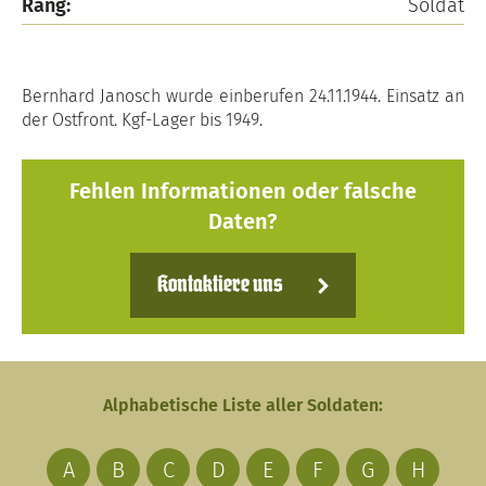
Rang:
Soldat
Bernhard Janosch wurde einberufen 24.11.1944. Einsatz an
der Ostfront. Kgf-Lager bis 1949.
Fehlen Informationen oder falsche
Daten?
Kontaktiere uns
Alphabetische Liste aller Soldaten:
A
B
C
D
E
F
G
H