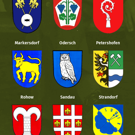
Markersdorf
Odersch
Petershofen
Rohow
Sandau
Strandorf