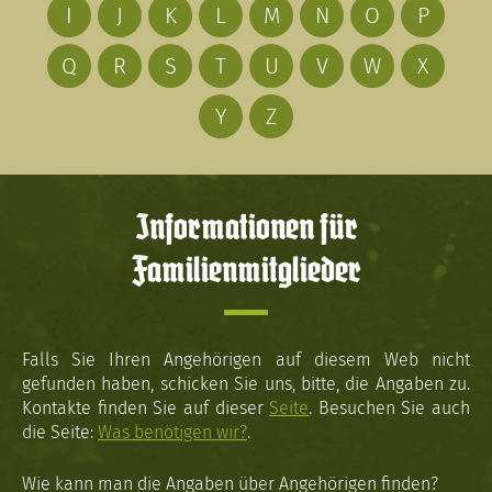
I
J
K
L
M
N
O
P
Q
R
S
T
U
V
W
X
Y
Z
Informationen für
Familienmitglieder
Falls Sie Ihren Angehörigen auf diesem Web nicht
gefunden haben, schicken Sie uns, bitte, die Angaben zu.
Kontakte finden Sie auf dieser
Seite
. Besuchen Sie auch
die Seite:
Was benötigen wir?
.
Wie kann man die Angaben über Angehörigen finden?