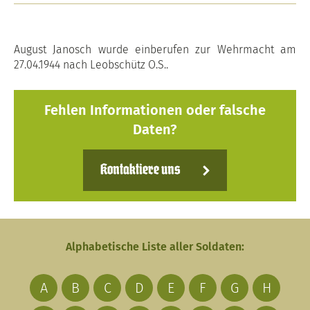
August Janosch wurde einberufen zur Wehrmacht am
27.04.1944 nach Leobschütz O.S..
Fehlen Informationen oder falsche
Daten?
Kontaktiere uns
Alphabetische Liste aller Soldaten:
A
B
C
D
E
F
G
H