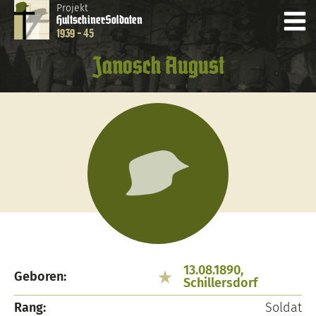
Projekt
Hultschiner
Soldaten
1939 - 45
Janosch August
13.08.1890,
Geboren:
Schillersdorf
Rang:
Soldat