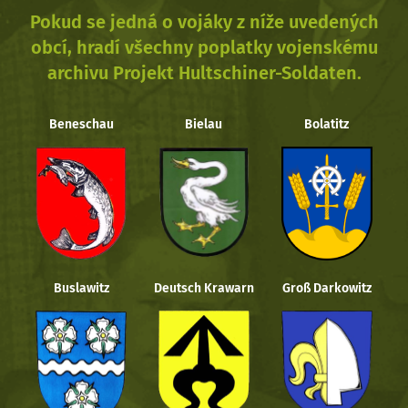
Pokud se jedná o vojáky z níže uvedených
obcí, hradí všechny poplatky vojenskému
archivu Projekt Hultschiner-Soldaten.
Beneschau
Bielau
Bolatitz
Buslawitz
Deutsch Krawarn
Groß Darkowitz