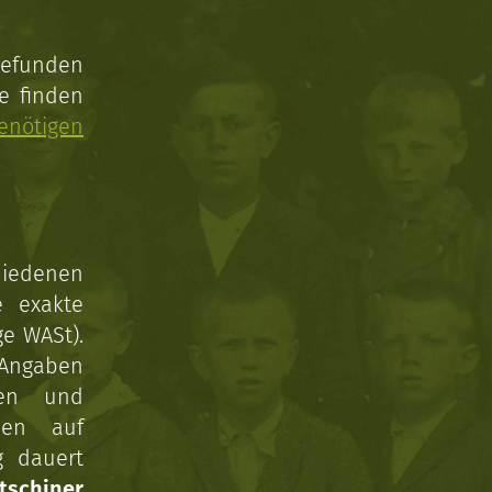
gefunden
e finden
enötigen
hiedenen
e exakte
ge WASt).
 Angaben
gen und
nen auf
g dauert
tschiner