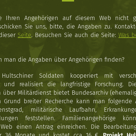
ie Ihren Angehörigen auf diesem Web nicht 
schicken Sie uns, bitte, die Angaben zu. Kontakt
 dieser
Seite
. Besuchen Sie auch die Seite:
Was b
n man die Angaben über Angehörigen finden?
 Hultschiner Soldaten kooperiert mit versc
n und realisiert die langfristige Forschung. Di
über Militärdienst bietet Bundesarchiv (ehemali
 Grund breiter Recherche kann man folgende
enstgrad, militärische Laufbahn, Erkrankun
dungen feststellen. Familienangehörige kön
Web einen Antrag einreichen. Die Bearbeitun
r 36 Monate und kostet cca 16 €.
Projekt Hul