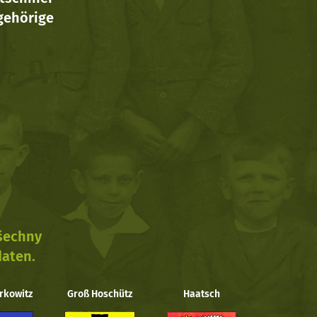
ehörige
všechny
daten.
rkowitz
Groß Hoschütz
Haatsch