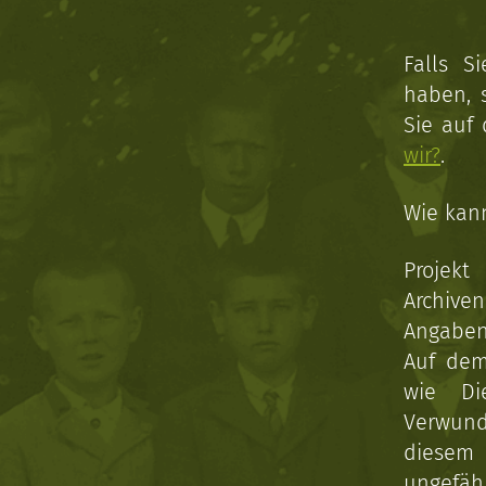
Falls S
haben, 
Sie auf
wir?
.
Wie kan
Projekt
Archive
Angaben 
Auf dem
wie Di
Verwun
diesem 
ungefäh