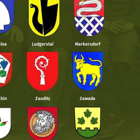
lna
Ludgerstal
Markersdorf
hin
Zauditz
Zawada