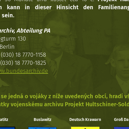
en kann in dieser Hinsicht den Familienang
 sein.
rchiv, Abteilung PA
igturm 130
Berlin
(030) 18 7770-1158
(030) 18 7770-1825
w.bundesarchiv.de
se jedná o vojáky z níže uvedených obcí, hradí 
tky vojenskému archivu Projekt Hultschiner-Sol
atitz
Buslawitz
Deutsch Krawarn
Groß Da