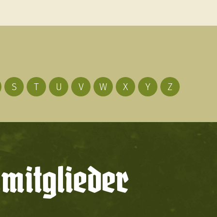
S
T
U
V
W
X
Y
Z
mitglieder