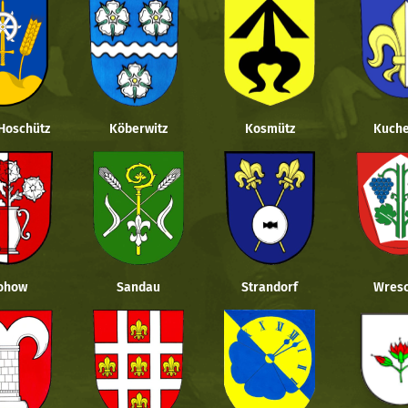
 Hoschütz
Köberwitz
Kosmütz
Kuche
ohow
Sandau
Strandorf
Wresc