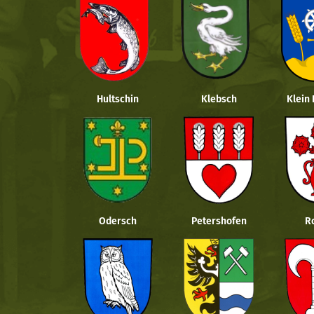
Hultschin
Klebsch
Klein
Odersch
Petershofen
R