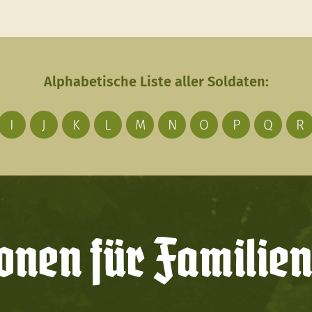
Alphabetische Liste aller Soldaten:
I
J
K
L
M
N
O
P
Q
R
onen für Familien