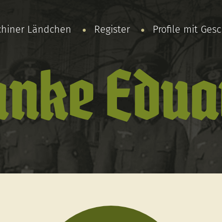
chiner Ländchen
Register
Profile mit Ges
anke Edua