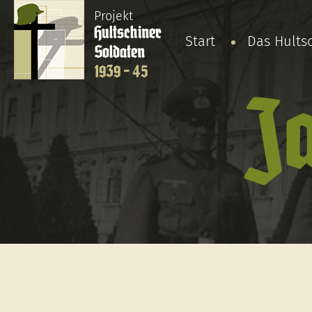
Projekt
Hultschiner
Start
Das Hults
Soldaten
1939 - 45
J