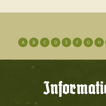
A
B
C
D
E
F
G
H
Informati