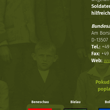
Soldat
hilfreich
Bundesa
Am Bors
D-13507 
Tel.:
+49 
Fax:
+49 
Web:
ww
Pokud 
popla
Beneschau
Bielau
Bol