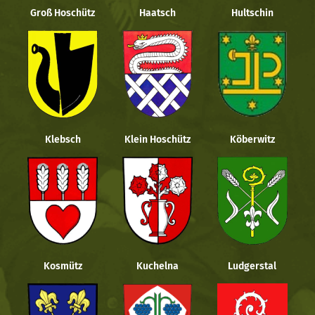
Groß Hoschütz
Haatsch
Hultschin
Klebsch
Klein Hoschütz
Köberwitz
Kosmütz
Kuchelna
Ludgerstal