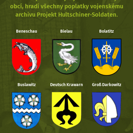
obcí, hradí všechny poplatky vojenskému
archivu Projekt Hultschiner-Soldaten.
Beneschau
Bielau
Bolatitz
Buslawitz
Deutsch Krawarn
Groß Darkowitz