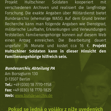
Projekt Hultschiner Soldaten kooperiert mit
verschiedenen Archiven und realisiert die langfristige
Forschung. Die exakte Angaben über Militärdienst bietet
Bundesarchiv (ehemalige WASt). Auf dem Grund breiter
Recherche kann man folgende Angaben wie Dienstgrad,
militärische Laufbahn, Erkrankungen und Verwundungen
feststellen. Familienangehörige können auf diesem Web
einen Antrag einreichen. Die Bearbeitung dauert
ungefähr 36 Monate und kostet cca 16 €.
Projekt
Hultschiner Soldaten kann in dieser Hinsicht den
Familienangehörige hilfreich sein.
Bundesarchiv, Abteilung PA
Am Borsigturm 130
D-13507 Berlin
Tel.:
+49 (030) 18 7770-1158
Fax:
+49 (030) 18 7770-1825
Web:
www.bundesarchiv.de
Pokud se jedná o vojáky z níže uvedených