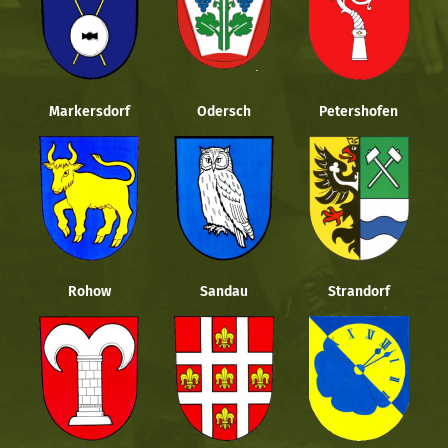
Markersdorf
Odersch
Petershofen
Rohow
Sandau
Strandorf