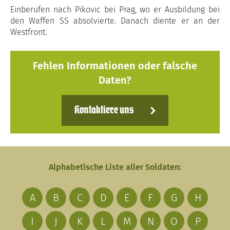
Einberufen nach Pikovic bei Prag, wo er Ausbildung bei
den Waffen SS absolvierte. Danach diente er an der
Westfront.
Fehlen Informationen oder falsche
Daten?
Kontaktiere uns
Alphabetische Liste aller Soldaten:
A
B
C
D
E
F
G
H
I
J
K
L
M
N
O
P