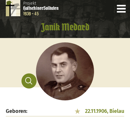
Projekt
Hultschiner
Soldaten
1939 - 45
Janik Medard
Geboren:
22.11.1906, Bielau