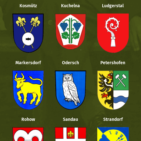
Kosmütz
Kuchelna
Ludgerstal
Markersdorf
Odersch
Petershofen
Rohow
Sandau
Strandorf