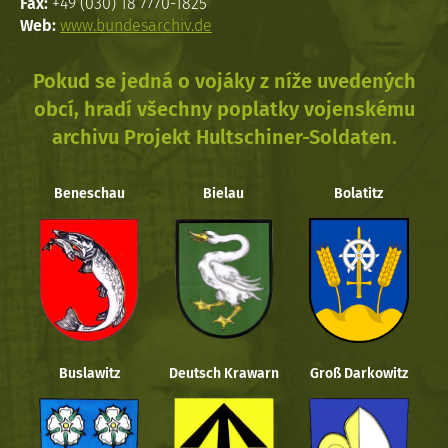
Fax:
+49 (030) 18 7770-1825
Web:
www.bundesarchiv.de
Pokud se jedná o vojáky z níže uvedených
obcí, hradí všechny poplatky vojenskému
archivu Projekt Hultschiner-Soldaten.
Beneschau
Bielau
Bolatitz
Buslawitz
Deutsch Krawarn
Groß Darkowitz