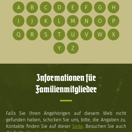
A
B
C
D
E
F
G
H
I
J
K
L
M
N
O
P
Q
R
S
T
U
V
W
X
Y
Z
Informationen für
Familienmitglieder
Falls Sie Ihren Angehörigen auf diesem Web nicht
gefunden haben, schicken Sie uns, bitte, die Angaben zu.
Kontakte finden Sie auf dieser
Seite
. Besuchen Sie auch