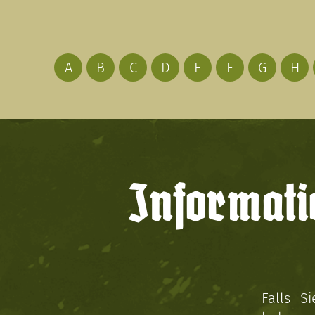
A
B
C
D
E
F
G
H
Informati
Falls S