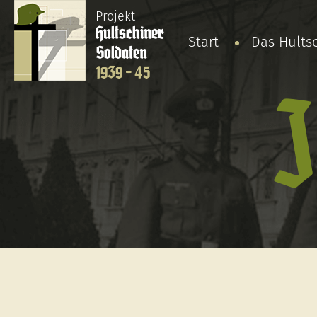
Projekt
Hultschiner
Start
Das Hults
Soldaten
1939 - 45
J