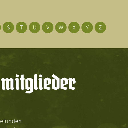
S
T
U
V
W
X
Y
Z
mitglieder
gefunden