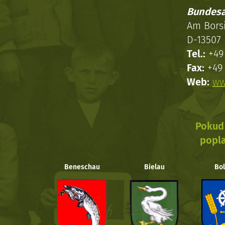
Bundesa
Am Bors
D-13507 
Tel.:
+49 
Fax:
+49 
Web:
ww
Pokud 
popla
Beneschau
Bielau
Bol