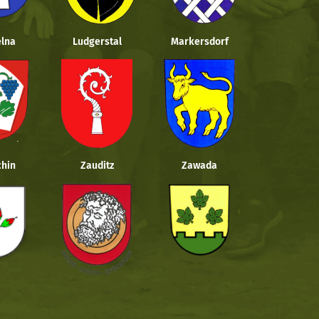
lna
Ludgerstal
Markersdorf
hin
Zauditz
Zawada