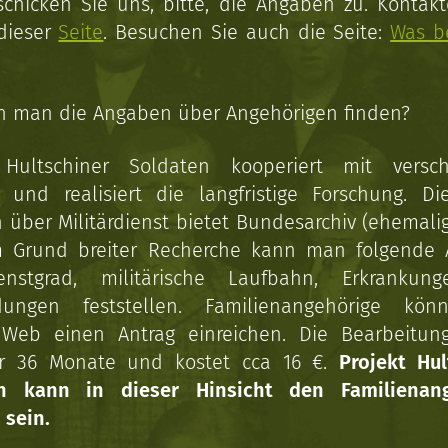
schicken Sie uns, bitte, die Angaben zu. Kontakt
 dieser
Seite
. Besuchen Sie auch die Seite:
Was b
n man die Angaben über Angehörigen finden?
 Hultschiner Soldaten kooperiert mit versc
n und realisiert die langfristige Forschung. Di
über Militärdienst bietet Bundesarchiv (ehemali
 Grund breiter Recherche kann man folgende
enstgrad, militärische Laufbahn, Erkrankun
dungen feststellen. Familienangehörige kön
Web einen Antrag einreichen. Die Bearbeitun
r 36 Monate und kostet cca 16 €.
Projekt Hul
en kann in dieser Hinsicht den Familienang
 sein.