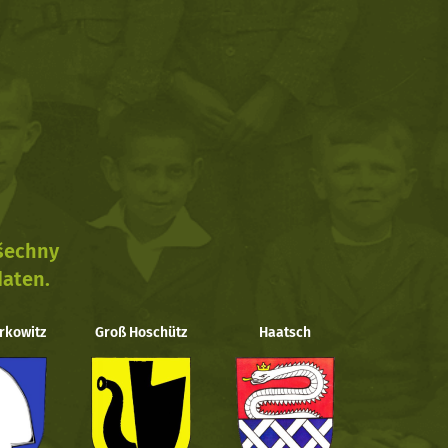
všechny
daten.
rkowitz
Groß Hoschütz
Haatsch