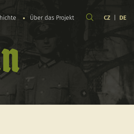
chichte
Über das Projekt
CZ
|
DE
in