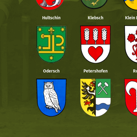
Hultschin
Klebsch
Klein
Odersch
Petershofen
R