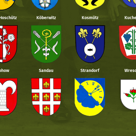
 Hoschütz
Köberwitz
Kosmütz
Kuche
ohow
Sandau
Strandorf
Wresc