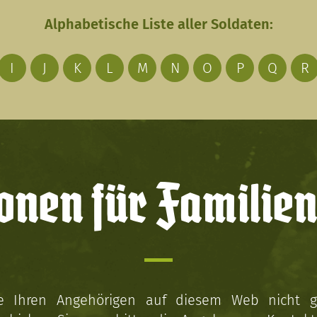
Alphabetische Liste aller Soldaten:
I
J
K
L
M
N
O
P
Q
R
onen für Familien
ie Ihren Angehörigen auf diesem Web nicht 