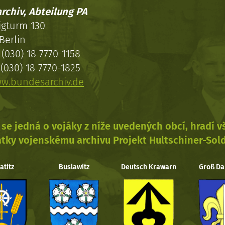
rchiv, Abteilung PA
igturm 130
Berlin
(030) 18 7770-1158
(030) 18 7770-1825
w.bundesarchiv.de
se jedná o vojáky z níže uvedených obcí, hradí 
tky vojenskému archivu Projekt Hultschiner-Sol
atitz
Buslawitz
Deutsch Krawarn
Groß Da