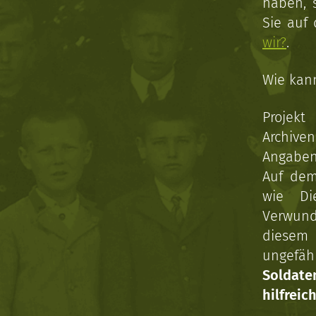
haben, 
Sie auf
wir?
.
Wie kan
Projekt
Archive
Angaben 
Auf dem
wie Di
Verwun
diesem 
ungefäh
Soldat
hilfreich