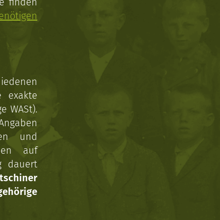
e finden
enötigen
hiedenen
e exakte
ge WASt).
 Angaben
gen und
nen auf
g dauert
tschiner
ehörige