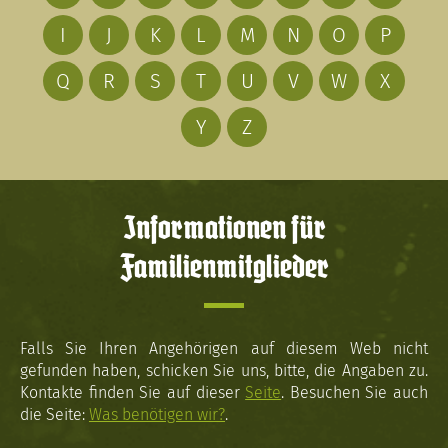
I
J
K
L
M
N
O
P
Q
R
S
T
U
V
W
X
Y
Z
Informationen für
Familienmitglieder
Falls Sie Ihren Angehörigen auf diesem Web nicht
gefunden haben, schicken Sie uns, bitte, die Angaben zu.
Kontakte finden Sie auf dieser
Seite
. Besuchen Sie auch
die Seite:
Was benötigen wir?
.