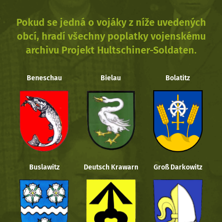
Pokud se jedná o vojáky z níže uvedených
obcí, hradí všechny poplatky vojenskému
archivu Projekt Hultschiner-Soldaten.
Beneschau
Bielau
Bolatitz
Buslawitz
Deutsch Krawarn
Groß Darkowitz