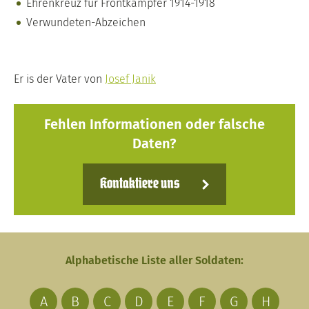
Ehrenkreuz für Frontkämpfer 1914-1918
Verwundeten-Abzeichen
Er is der Vater von
Josef Janik
Fehlen Informationen oder falsche
Daten?
Kontaktiere uns
Alphabetische Liste aller Soldaten:
A
B
C
D
E
F
G
H