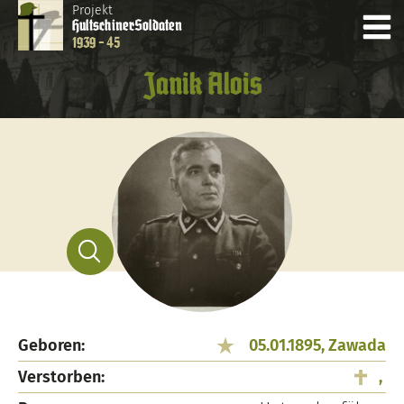
Projekt
Hultschiner
Soldaten
1939 - 45
Janik Alois
Geboren:
05.01.1895, Zawada
Verstorben:
,