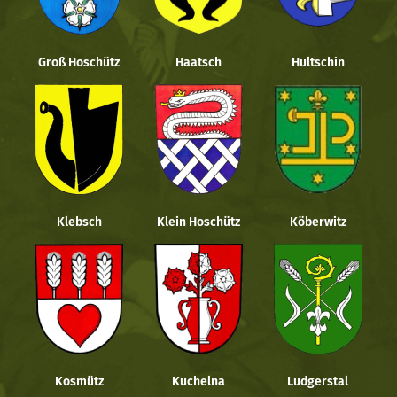
Groß Hoschütz
Haatsch
Hultschin
Klebsch
Klein Hoschütz
Köberwitz
Kosmütz
Kuchelna
Ludgerstal