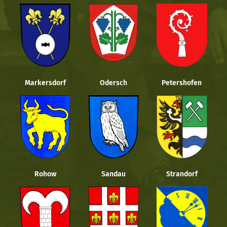
Markersdorf
Odersch
Petershofen
Rohow
Sandau
Strandorf