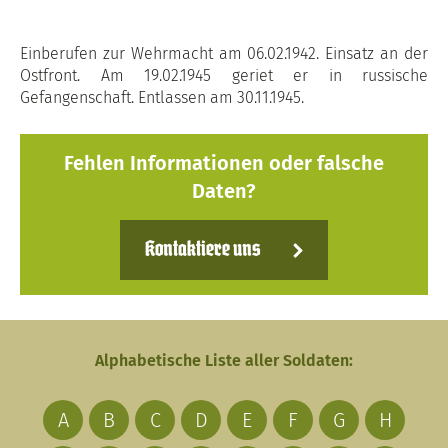
Einberufen zur Wehrmacht am 06.02.1942. Einsatz an der
Ostfront. Am 19.02.1945 geriet er in russische
Gefangenschaft. Entlassen am 30.11.1945.
Fehlen Informationen oder falsche
Daten?
Kontaktiere uns
Alphabetische Liste aller Soldaten:
A
B
C
D
E
F
G
H