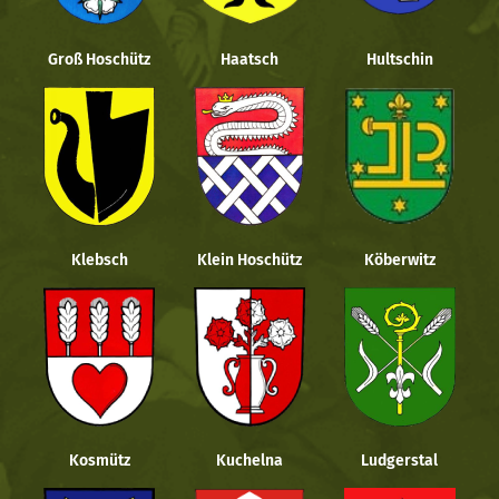
Groß Hoschütz
Haatsch
Hultschin
Klebsch
Klein Hoschütz
Köberwitz
Kosmütz
Kuchelna
Ludgerstal