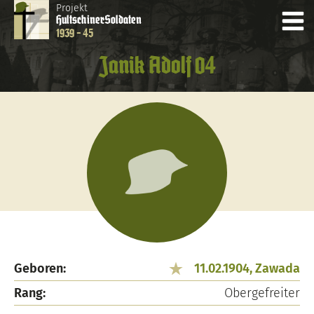
Projekt
Hultschiner
Soldaten
1939 - 45
Janik Adolf 04
Geboren:
11.02.1904, Zawada
Rang:
Obergefreiter