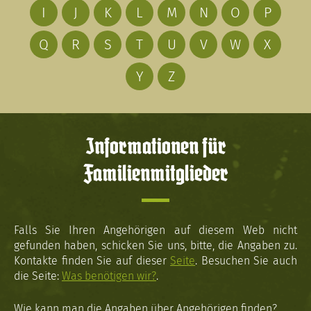
I
J
K
L
M
N
O
P
Q
R
S
T
U
V
W
X
Y
Z
Informationen für
Familienmitglieder
Falls Sie Ihren Angehörigen auf diesem Web nicht
gefunden haben, schicken Sie uns, bitte, die Angaben zu.
Kontakte finden Sie auf dieser
Seite
. Besuchen Sie auch
die Seite:
Was benötigen wir?
.
Wie kann man die Angaben über Angehörigen finden?