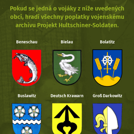
Pokud se jedná o vojáky z níže uvedených
obcí, hradí všechny poplatky vojenskému
archivu Projekt Hultschiner-Soldaten.
Beneschau
Bielau
Bolatitz
Buslawitz
Deutsch Krawarn
Groß Darkowitz