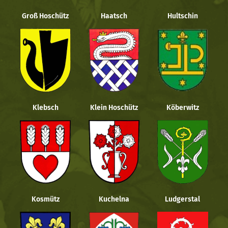
Groß Hoschütz
Haatsch
Hultschin
Klebsch
Klein Hoschütz
Köberwitz
Kosmütz
Kuchelna
Ludgerstal