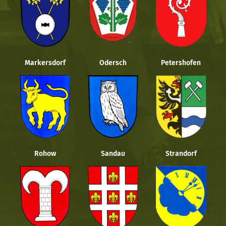
Markersdorf
Odersch
Petershofen
Rohow
Sandau
Strandorf