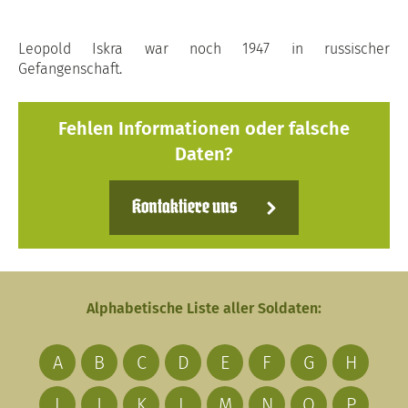
Leopold Iskra war noch 1947 in russischer
Gefangenschaft.
Fehlen Informationen oder falsche
Daten?
Kontaktiere uns
Alphabetische Liste aller Soldaten:
A
B
C
D
E
F
G
H
I
J
K
L
M
N
O
P