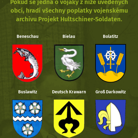
Pokud se jedná o vojáky z níže uvedených
obcí, hradí všechny poplatky vojenskému
archivu Projekt Hultschiner-Soldaten.
Beneschau
Bielau
Bolatitz
Buslawitz
Deutsch Krawarn
Groß Darkowitz