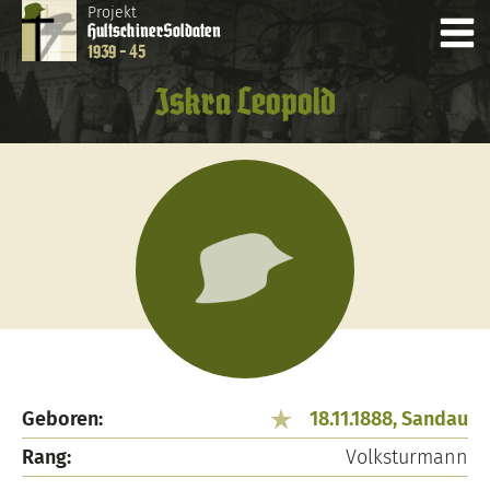
Projekt
Hultschiner
Soldaten
1939 - 45
Iskra Leopold
Geboren:
18.11.1888, Sandau
Rang:
Volksturmann