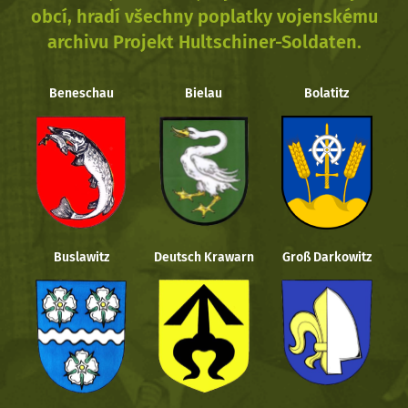
obcí, hradí všechny poplatky vojenskému
archivu Projekt Hultschiner-Soldaten.
Beneschau
Bielau
Bolatitz
Buslawitz
Deutsch Krawarn
Groß Darkowitz