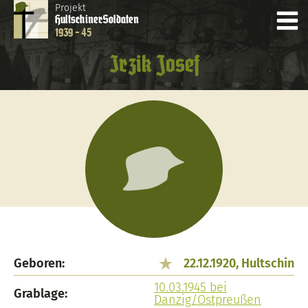
Projekt
Hultschiner
Soldaten
1939 - 45
Irzik Josef
Geboren:
22.12.1920, Hultschin
10.03.1945 bei
Grablage:
Danzig/Ostpreußen