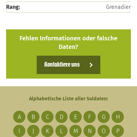
Rang:
Grenadier
Fehlen Informationen oder falsche
Daten?
Kontaktiere uns
Alphabetische Liste aller Soldaten:
A
B
C
D
E
F
G
H
I
J
K
L
M
N
O
P