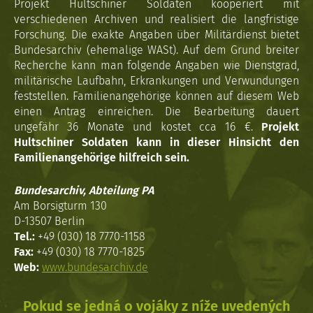
Projekt Hultschiner Soldaten kooperiert mit
verschiedenen Archiven und realisiert die langfristige
Forschung. Die exakte Angaben über Militärdienst bietet
Bundesarchiv (ehemalige WASt). Auf dem Grund breiter
Recherche kann man folgende Angaben wie Dienstgrad,
militärische Laufbahn, Erkrankungen und Verwundungen
feststellen. Familienangehörige können auf diesem Web
einen Antrag einreichen. Die Bearbeitung dauert
ungefähr 36 Monate und kostet cca 16 €.
Projekt
Hultschiner Soldaten kann in dieser Hinsicht den
Familienangehörige hilfreich sein.
Bundesarchiv, Abteilung PA
Am Borsigturm 130
D-13507 Berlin
Tel.:
+49 (030) 18 7770-1158
Fax:
+49 (030) 18 7770-1825
Web:
www.bundesarchiv.de
Pokud se jedná o vojáky z níže uvedených