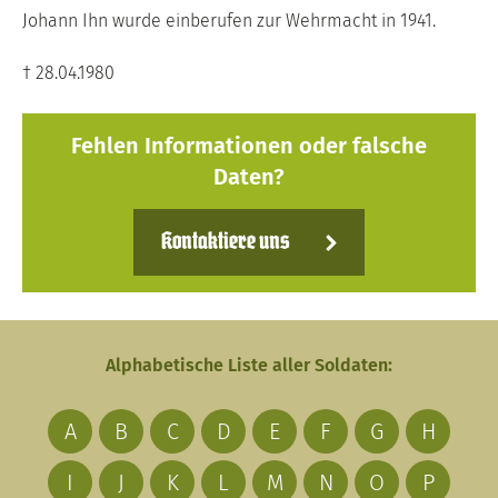
Johann Ihn wurde einberufen zur Wehrmacht in 1941.
† 28.04.1980
Fehlen Informationen oder falsche
Daten?
Kontaktiere uns
Alphabetische Liste aller Soldaten:
A
B
C
D
E
F
G
H
I
J
K
L
M
N
O
P