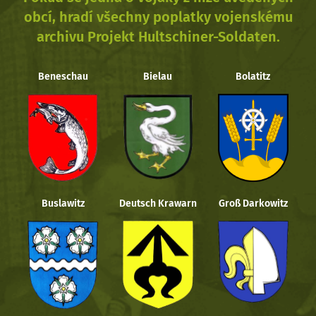
obcí, hradí všechny poplatky vojenskému
archivu Projekt Hultschiner-Soldaten.
Beneschau
Bielau
Bolatitz
Buslawitz
Deutsch Krawarn
Groß Darkowitz