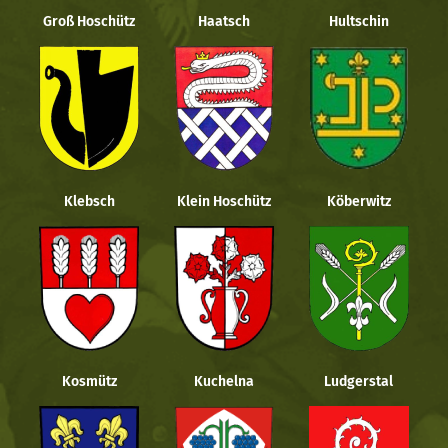
Groß Hoschütz
Haatsch
Hultschin
Klebsch
Klein Hoschütz
Köberwitz
Kosmütz
Kuchelna
Ludgerstal