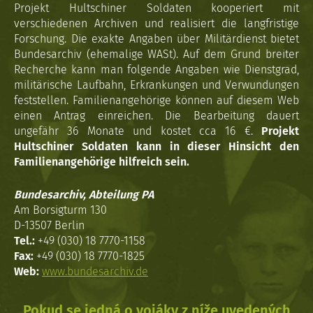
Projekt Hultschiner Soldaten kooperiert mit
verschiedenen Archiven und realisiert die langfristige
Forschung. Die exakte Angaben über Militärdienst bietet
Bundesarchiv (ehemalige WASt). Auf dem Grund breiter
Recherche kann man folgende Angaben wie Dienstgrad,
militärische Laufbahn, Erkrankungen und Verwundungen
feststellen. Familienangehörige können auf diesem Web
einen Antrag einreichen. Die Bearbeitung dauert
ungefähr 36 Monate und kostet cca 16 €.
Projekt
Hultschiner Soldaten kann in dieser Hinsicht den
Familienangehörige hilfreich sein.
Bundesarchiv, Abteilung PA
Am Borsigturm 130
D-13507 Berlin
Tel.:
+49 (030) 18 7770-1158
Fax:
+49 (030) 18 7770-1825
Web:
www.bundesarchiv.de
Pokud se jedná o vojáky z níže uvedených