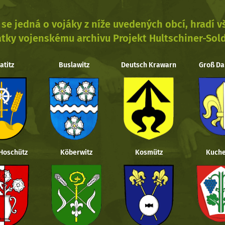
se jedná o vojáky z níže uvedených obcí, hradí 
tky vojenskému archivu Projekt Hultschiner-Sol
atitz
Buslawitz
Deutsch Krawarn
Groß Da
 Hoschütz
Köberwitz
Kosmütz
Kuche