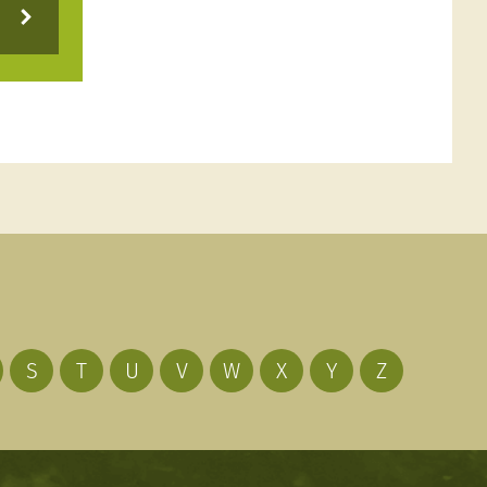
S
T
U
V
W
X
Y
Z