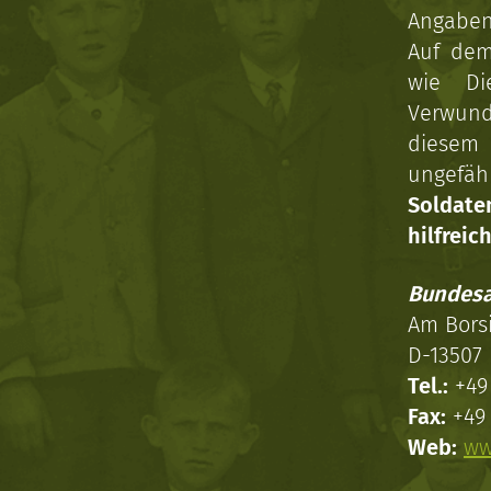
Angaben 
Auf dem
wie Di
Verwun
diesem 
ungefäh
Soldat
hilfreich
Bundesa
Am Bors
D-13507 
Tel.:
+49 
Fax:
+49 
Web:
ww