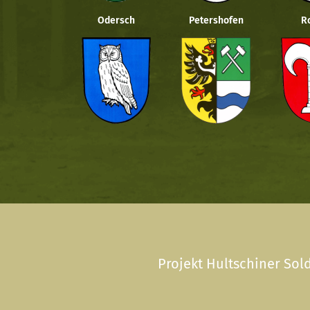
Odersch
Petershofen
R
Projekt Hultschiner Sold