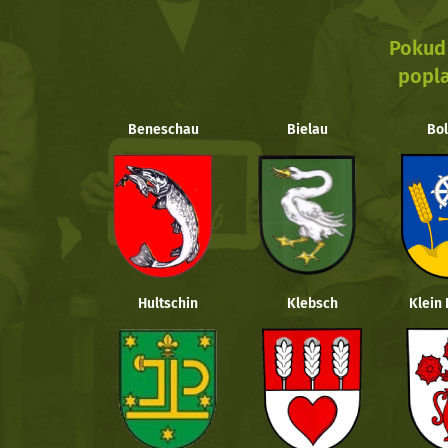
Pokud 
popla
Beneschau
Bielau
Bol
Hultschin
Klebsch
Klein