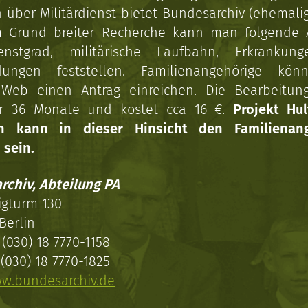
über Militärdienst bietet Bundesarchiv (ehemali
 Grund breiter Recherche kann man folgende
enstgrad, militärische Laufbahn, Erkrankun
dungen feststellen. Familienangehörige kön
Web einen Antrag einreichen. Die Bearbeitun
r 36 Monate und kostet cca 16 €.
Projekt Hul
en kann in dieser Hinsicht den Familienang
 sein.
rchiv, Abteilung PA
igturm 130
Berlin
(030) 18 7770-1158
(030) 18 7770-1825
w.bundesarchiv.de