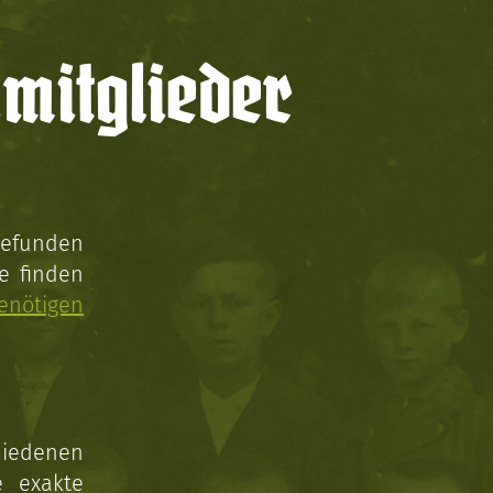
mitglieder
gefunden
e finden
enötigen
hiedenen
e exakte