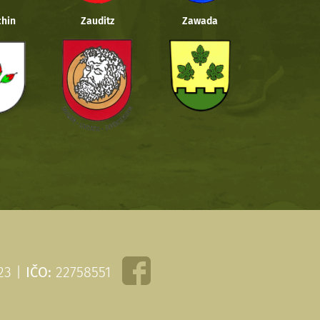
hin
Zauditz
Zawada
 23 |
IČO:
22758551