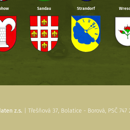
ohow
Sandau
Strandorf
Wresc
aten z.s.
| Třešňová 37, Bolatice - Borová, PSČ 747