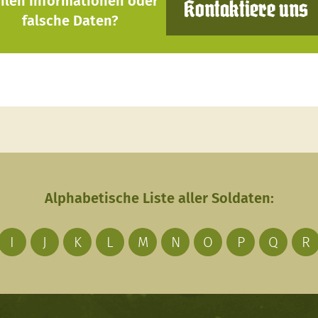
hlen Informationen oder
Kontaktiere uns
falsche Daten?
Alphabetische Liste aller Soldaten:
I
J
K
L
M
N
O
P
Q
R