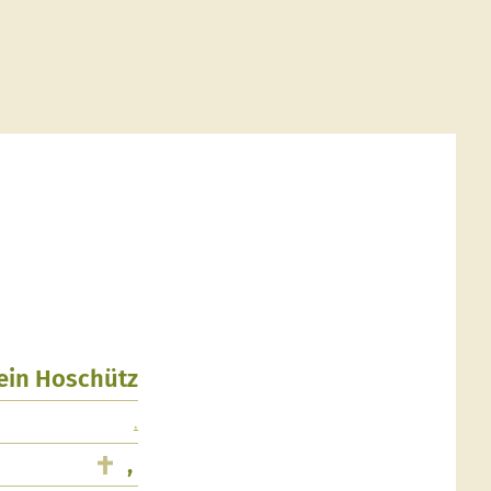
lein Hoschütz
.
,