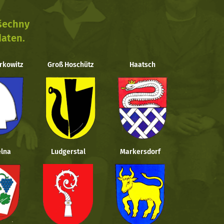
všechny
daten.
rkowitz
Groß Hoschütz
Haatsch
lna
Ludgerstal
Markersdorf