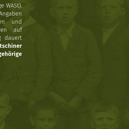
ge WASt).
 Angaben
gen und
nen auf
g dauert
tschiner
ehörige