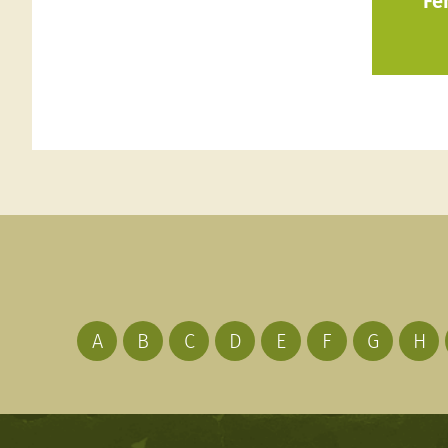
Fe
A
B
C
D
E
F
G
H