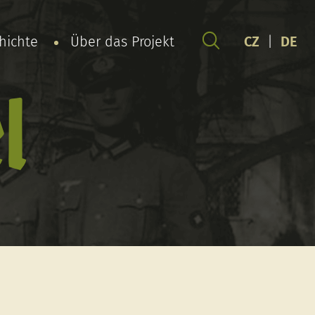
chichte
Über das Projekt
CZ
|
DE
l