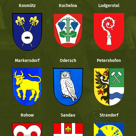
Kosmütz
Kuchelna
Ludgerstal
Markersdorf
Odersch
Petershofen
Rohow
Sandau
Strandorf