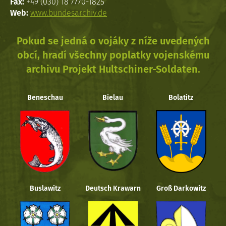
Fax:
+49 (030) 18 7770-1825
Web:
www.bundesarchiv.de
Pokud se jedná o vojáky z níže uvedených
obcí, hradí všechny poplatky vojenskému
archivu Projekt Hultschiner-Soldaten.
Beneschau
Bielau
Bolatitz
Buslawitz
Deutsch Krawarn
Groß Darkowitz