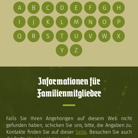
A
B
C
D
E
F
G
H
I
J
K
L
M
N
O
P
Q
R
S
T
U
V
W
X
Y
Z
Informationen für
Familienmitglieder
Falls Sie Ihren Angehörigen auf diesem Web nicht
gefunden haben, schicken Sie uns, bitte, die Angaben zu.
Kontakte finden Sie auf dieser
Seite
. Besuchen Sie auch