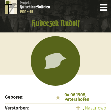
Projekt
Hultschiner
Soldaten
1939 - 45
Hudeczek Rudolf
04.06.1908,
Geboren:
Petershofen
Verstorben:
,
Nasarjewo