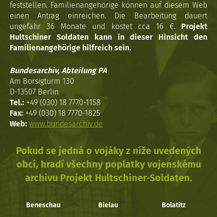
feststellen. Familienangehörige können auf diesem Web
einen Antrag einreichen. Die Bearbeitung dauert
ungefähr 36 Monate und kostet cca 16 €.
Projekt
Hultschiner Soldaten kann in dieser Hinsicht den
Familienangehörige hilfreich sein.
Bundesarchiv, Abteilung PA
Am Borsigturm 130
D-13507 Berlin
Tel.:
+49 (030) 18 7770-1158
Fax:
+49 (030) 18 7770-1825
Web:
www.bundesarchiv.de
Pokud se jedná o vojáky z níže uvedených
obcí, hradí všechny poplatky vojenskému
archivu Projekt Hultschiner-Soldaten.
Beneschau
Bielau
Bolatitz