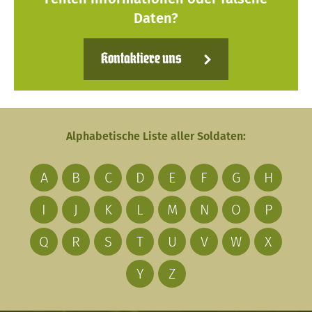
Daten?
Kontaktiere uns
Alphabetische Liste aller Soldaten:
A
B
C
D
E
F
G
H
I
J
K
L
M
N
O
P
Q
R
S
T
U
V
W
X
Y
Z