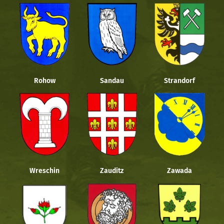
Rohow
Sandau
Strandorf
Wreschin
Zauditz
Zawada