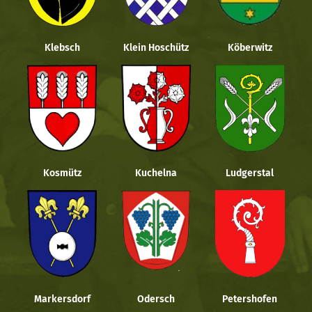
Klebsch
Klein Hoschütz
Köberwitz
Kosmütz
Kuchelna
Ludgerstal
Markersdorf
Odersch
Petershofen