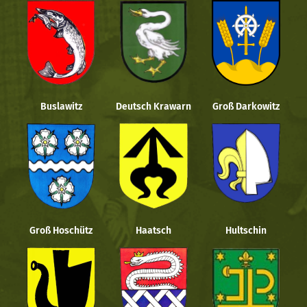
Buslawitz
Deutsch Krawarn
Groß Darkowitz
Groß Hoschütz
Haatsch
Hultschin