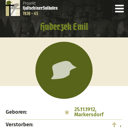
Projekt
Hultschiner
Soldaten
1939 - 45
Hudeczek Emil
25.11.1912,
Geboren:
Markersdorf
Verstorben:
,