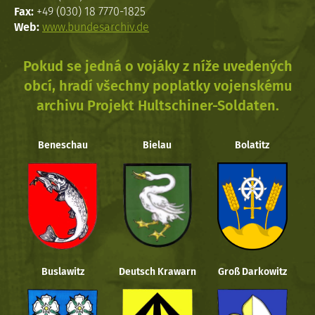
Fax:
+49 (030) 18 7770-1825
Web:
www.bundesarchiv.de
Pokud se jedná o vojáky z níže uvedených
obcí, hradí všechny poplatky vojenskému
archivu Projekt Hultschiner-Soldaten.
Beneschau
Bielau
Bolatitz
Buslawitz
Deutsch Krawarn
Groß Darkowitz