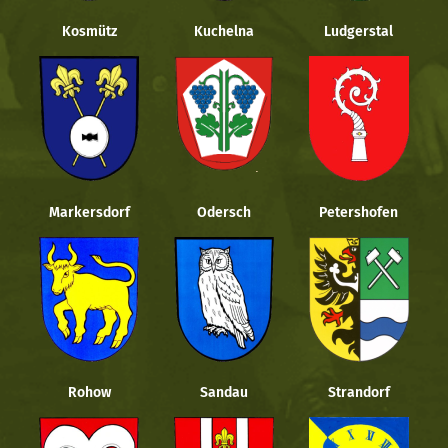
Kosmütz
Kuchelna
Ludgerstal
Markersdorf
Odersch
Petershofen
Rohow
Sandau
Strandorf