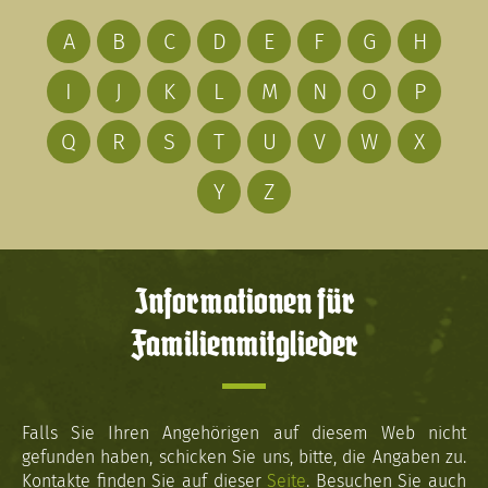
A
B
C
D
E
F
G
H
I
J
K
L
M
N
O
P
Q
R
S
T
U
V
W
X
Y
Z
Informationen für
Familienmitglieder
Falls Sie Ihren Angehörigen auf diesem Web nicht
gefunden haben, schicken Sie uns, bitte, die Angaben zu.
Kontakte finden Sie auf dieser
Seite
. Besuchen Sie auch