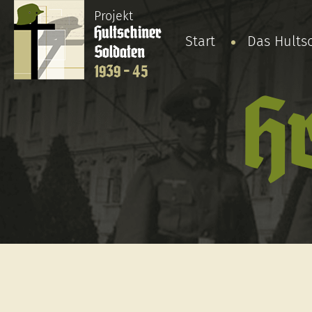
Projekt
Hultschiner
Start
Das Hults
Soldaten
1939 - 45
H