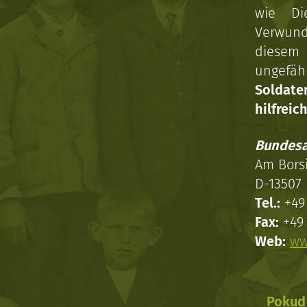
wie Di
Verwun
diesem 
ungefäh
Soldat
hilfreich
Bundesa
Am Bors
D-13507 
Tel.:
+49 
Fax:
+49 
Web:
ww
Pokud 