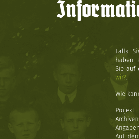
Informati
Falls S
haben, 
Sie auf
wir?
.
Wie kan
Projekt
Archive
Angaben 
Auf dem