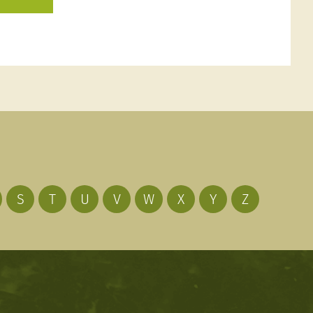
S
T
U
V
W
X
Y
Z