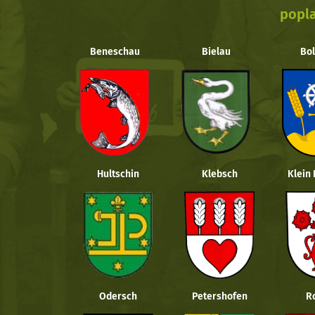
popla
Beneschau
Bielau
Bol
Hultschin
Klebsch
Klein
Odersch
Petershofen
R