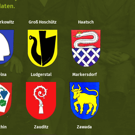
daten.
rkowitz
Groß Hoschütz
Haatsch
lna
Ludgerstal
Markersdorf
hin
Zauditz
Zawada