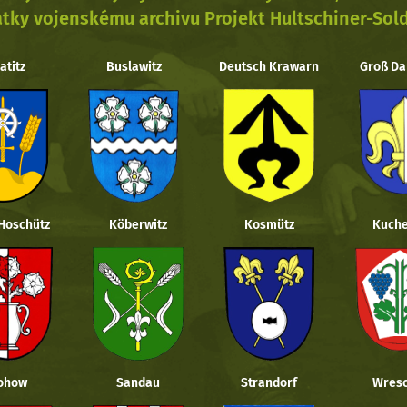
tky vojenskému archivu Projekt Hultschiner-Sol
atitz
Buslawitz
Deutsch Krawarn
Groß Da
 Hoschütz
Köberwitz
Kosmütz
Kuche
ohow
Sandau
Strandorf
Wresc