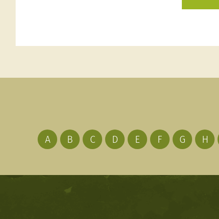
A
B
C
D
E
F
G
H