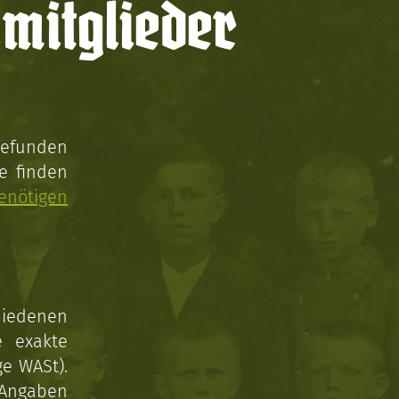
mitglieder
gefunden
e finden
enötigen
hiedenen
e exakte
ge WASt).
 Angaben