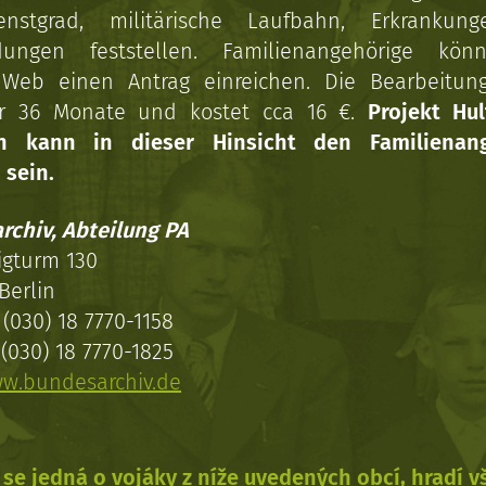
enstgrad, militärische Laufbahn, Erkrankun
dungen feststellen. Familienangehörige kön
Web einen Antrag einreichen. Die Bearbeitun
r 36 Monate und kostet cca 16 €.
Projekt Hul
en kann in dieser Hinsicht den Familienang
 sein.
rchiv, Abteilung PA
igturm 130
Berlin
(030) 18 7770-1158
(030) 18 7770-1825
w.bundesarchiv.de
se jedná o vojáky z níže uvedených obcí, hradí 