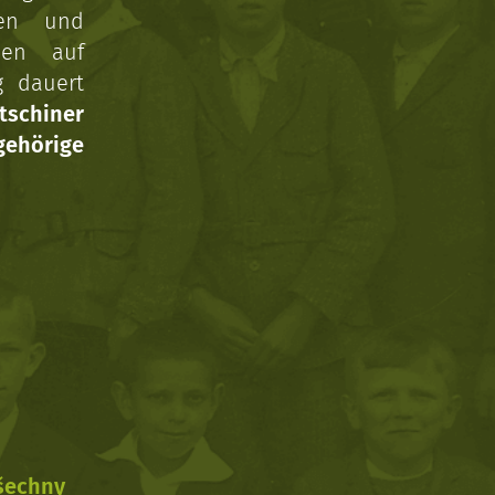
gen und
nen auf
g dauert
tschiner
ehörige
všechny