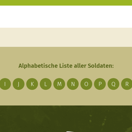
Alphabetische Liste aller Soldaten:
I
J
K
L
M
N
O
P
Q
R