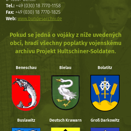
Tel.:
+49 (030) 18 7770-1158
Fax:
+49 (030) 18 7770-1825
Web:
www.bundesarchiv.de
Pokud se jedná o vojáky z níže uvedených
obcí, hradí všechny poplatky vojenskému
archivu Projekt Hultschiner-Soldaten.
Beneschau
Bielau
Bolatitz
Buslawitz
Deutsch Krawarn
Groß Darkowitz