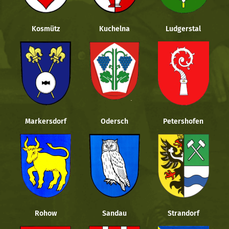
Kosmütz
Kuchelna
Ludgerstal
Markersdorf
Odersch
Petershofen
Rohow
Sandau
Strandorf