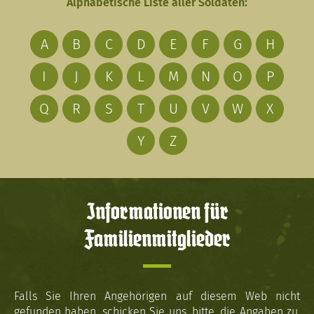
Alphabetische Liste aller Soldaten:
A
B
C
D
E
F
G
H
I
J
K
L
M
N
O
P
Q
R
S
T
U
V
W
X
Y
Z
Informationen für
Familienmitglieder
Falls Sie Ihren Angehörigen auf diesem Web nicht
gefunden haben, schicken Sie uns, bitte, die Angaben zu.