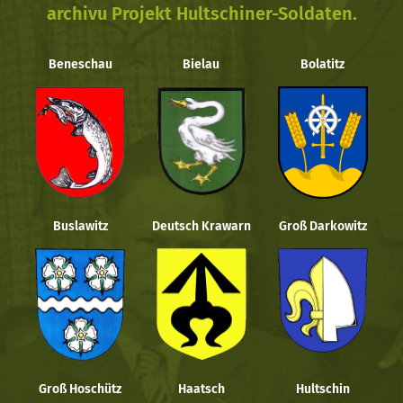
archivu Projekt Hultschiner-Soldaten.
Beneschau
Bielau
Bolatitz
Buslawitz
Deutsch Krawarn
Groß Darkowitz
Groß Hoschütz
Haatsch
Hultschin