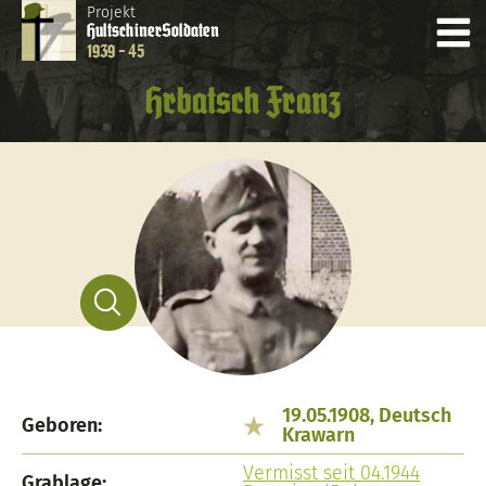
Projekt
Hultschiner
Soldaten
1939 - 45
Hrbatsch Franz
19.05.1908, Deutsch
Geboren:
Krawarn
Vermisst seit 04.1944
Grablage: