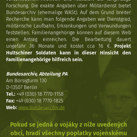
Forschung. Die exakte Angaben über Militärdienst bietet
Bundesarchiv (ehemalige WASt). Auf dem Grund breiter
Recherche kann man folgende Angaben wie Dienstgrad,
militärische Laufbahn, Erkrankungen und Verwundungen
feststellen. Familienangehörige können auf diesem Web
einen Antrag einreichen. Die Bearbeitung dauert
ungefähr 36 Monate und kostet cca 16 €.
Projekt
Hultschiner Soldaten kann in dieser Hinsicht den
Familienangehörige hilfreich sein.
Bundesarchiv, Abteilung PA
Am Borsigturm 130
D-13507 Berlin
Tel.:
+49 (030) 18 7770-1158
Fax:
+49 (030) 18 7770-1825
Web:
www.bundesarchiv.de
Pokud se jedná o vojáky z níže uvedených
obcí, hradí všechny poplatky vojenskému