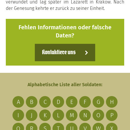
verwundet und lag später im Lazarett in Krakow. Nach
der Genesung kehrte er zurück zu seiner Einheit.
Fehlen Informationen oder falsche
Daten?
Kontaktiere uns
Alphabetische Liste aller Soldaten:
A
B
C
D
E
F
G
H
I
J
K
L
M
N
O
P
Q
R
S
T
U
V
W
X