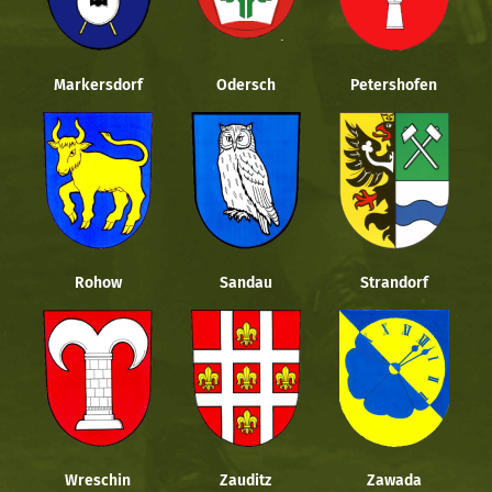
Markersdorf
Odersch
Petershofen
Rohow
Sandau
Strandorf
Wreschin
Zauditz
Zawada