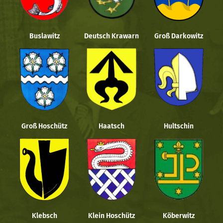
Buslawitz
Deutsch Krawarn
Groß Darkowitz
Groß Hoschütz
Haatsch
Hultschin
Klebsch
Klein Hoschütz
Köberwitz