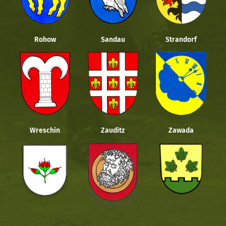
Rohow
Sandau
Strandorf
Wreschin
Zauditz
Zawada