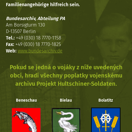
Familienangehörige hilfreich sein.
Bundesarchiv, Abteilung PA
Am Borsigturm 130
D-13507 Berlin
Tel.:
+49 (030) 18 7770-1158
Fax:
+49 (030) 18 7770-1825
Web:
www.bundesarchiv.de
Pokud se jedná o vojáky z níže uvedených
obcí, hradí všechny poplatky vojenskému
archivu Projekt Hultschiner-Soldaten.
Beneschau
Bielau
Bolatitz