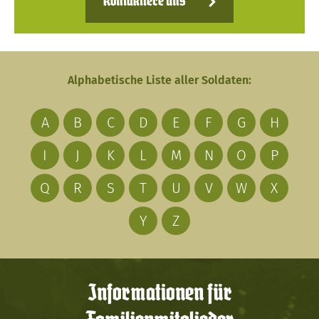
Kontaktiere uns
Alphabetische Liste aller Soldaten:
A
B
C
D
E
F
G
H
I
J
K
L
M
N
O
P
Q
R
S
T
U
V
W
X
Y
Z
Informationen für