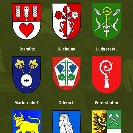
Kosmütz
Kuchelna
Ludgerstal
Markersdorf
Odersch
Petershofen