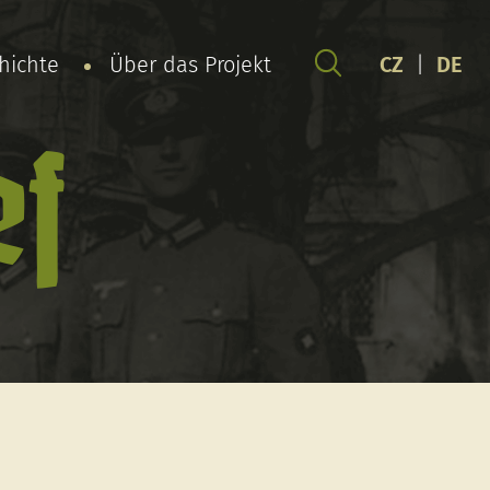
chichte
Über das Projekt
CZ
|
DE
ef