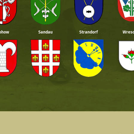
ohow
Sandau
Strandorf
Wresc