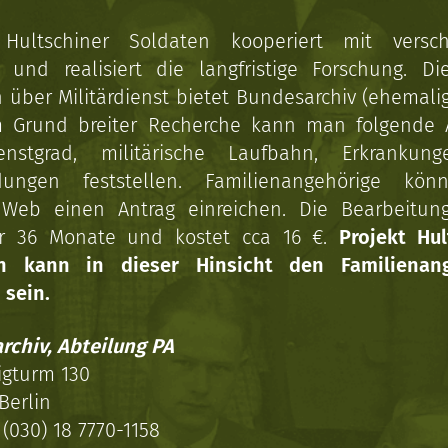
 Hultschiner Soldaten kooperiert mit versc
n und realisiert die langfristige Forschung. Di
über Militärdienst bietet Bundesarchiv (ehemali
 Grund breiter Recherche kann man folgende
enstgrad, militärische Laufbahn, Erkrankun
dungen feststellen. Familienangehörige kön
Web einen Antrag einreichen. Die Bearbeitun
r 36 Monate und kostet cca 16 €.
Projekt Hul
en kann in dieser Hinsicht den Familienang
 sein.
rchiv, Abteilung PA
igturm 130
Berlin
(030) 18 7770-1158