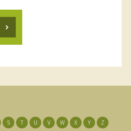
S
T
U
V
W
X
Y
Z