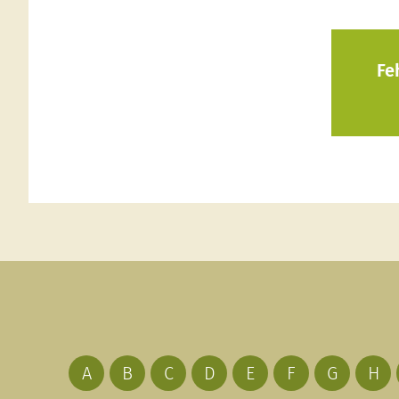
Fe
A
B
C
D
E
F
G
H