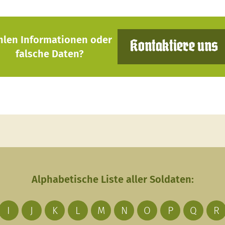
hlen Informationen oder
Kontaktiere uns
falsche Daten?
Alphabetische Liste aller Soldaten:
I
J
K
L
M
N
O
P
Q
R