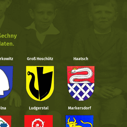
všechny
daten.
rkowitz
Groß Hoschütz
Haatsch
lna
Ludgerstal
Markersdorf