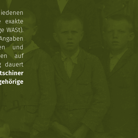
hiedenen
e exakte
ge WASt).
 Angaben
gen und
nen auf
g dauert
tschiner
ehörige