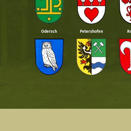
Odersch
Petershofen
R