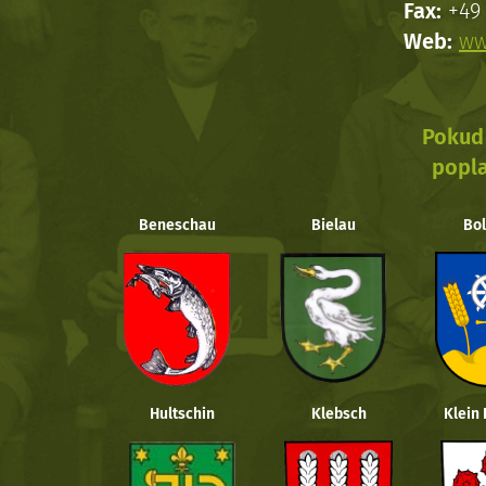
Fax:
+49 
Web:
ww
Pokud 
popla
Beneschau
Bielau
Bol
Hultschin
Klebsch
Klein