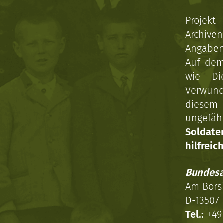
Projekt
Archive
Angaben 
Auf dem
wie Di
Verwun
diesem 
ungefäh
Soldat
hilfreich
Bundesa
Am Bors
D-13507 
Tel.:
+49 