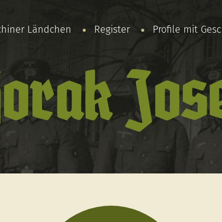
chiner Ländchen
Register
Profile mit Ges
orak Jos