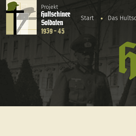
Projekt
Hultschiner
Start
Das Hults
Soldaten
1939 - 45
H