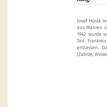
Josef Horak l
aus Mähren un
1942 wurde e
Teil Frankre
entlassen. D
(Zabrze, Woiwo