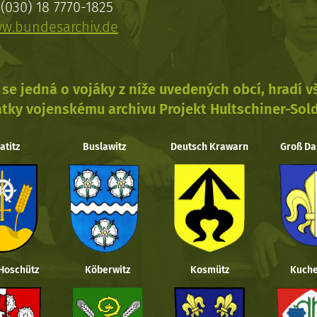
(030) 18 7770-1825
w.bundesarchiv.de
se jedná o vojáky z níže uvedených obcí, hradí 
tky vojenskému archivu Projekt Hultschiner-Sol
atitz
Buslawitz
Deutsch Krawarn
Groß Da
 Hoschütz
Köberwitz
Kosmütz
Kuche