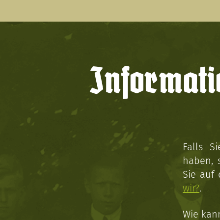
Informati
Falls S
haben, 
Sie auf
wir?
.
Wie kan