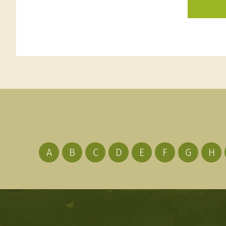
A
B
C
D
E
F
G
H