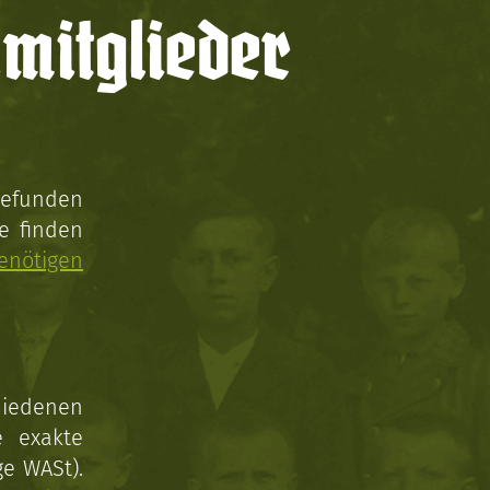
mitglieder
gefunden
e finden
enötigen
hiedenen
e exakte
ge WASt).