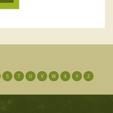
S
T
U
V
W
X
Y
Z