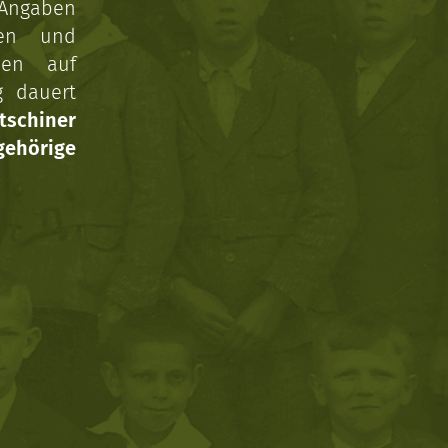
 Angaben
gen und
nen auf
g dauert
tschiner
ehörige