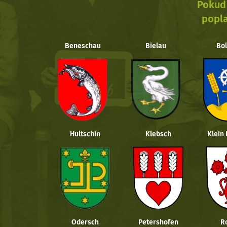
Pokud 
popla
Beneschau
Bielau
Bol
Hultschin
Klebsch
Klein
Odersch
Petershofen
R