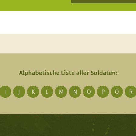
Alphabetische Liste aller Soldaten:
I
J
K
L
M
N
O
P
Q
R