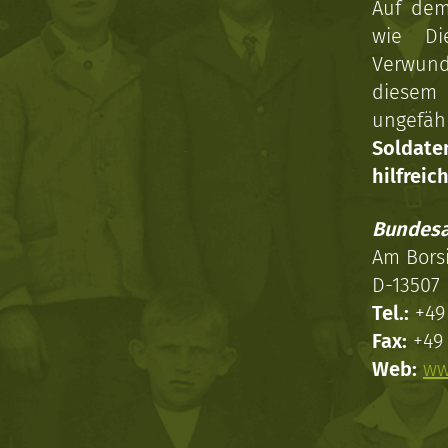
Auf dem
wie Di
Verwun
diesem 
ungefäh
Soldat
hilfreich
Bundesa
Am Bors
D-13507 
Tel.:
+49 
Fax:
+49 
Web:
ww