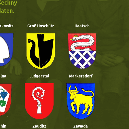
všechny
daten.
rkowitz
Groß Hoschütz
Haatsch
lna
Ludgerstal
Markersdorf
hin
Zauditz
Zawada