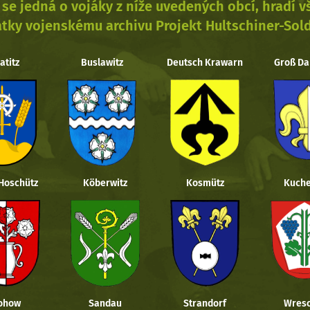
se jedná o vojáky z níže uvedených obcí, hradí 
tky vojenskému archivu Projekt Hultschiner-Sol
atitz
Buslawitz
Deutsch Krawarn
Groß Da
 Hoschütz
Köberwitz
Kosmütz
Kuche
ohow
Sandau
Strandorf
Wresc