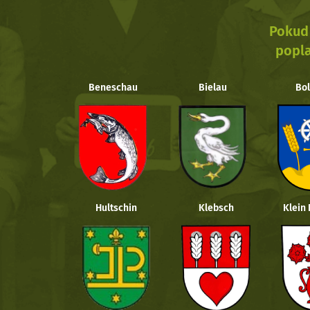
Pokud 
popla
Beneschau
Bielau
Bol
Hultschin
Klebsch
Klein