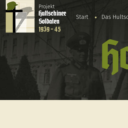
Projekt
Hultschiner
Start
Das Hults
Soldaten
1939 - 45
H