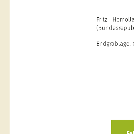
Fritz Homoll
(Bundesrepubl
Endgrablage: 
Fe