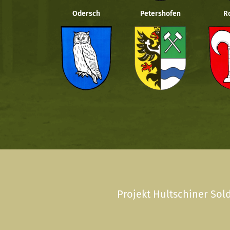
Odersch
Petershofen
R
Projekt Hultschiner Sold