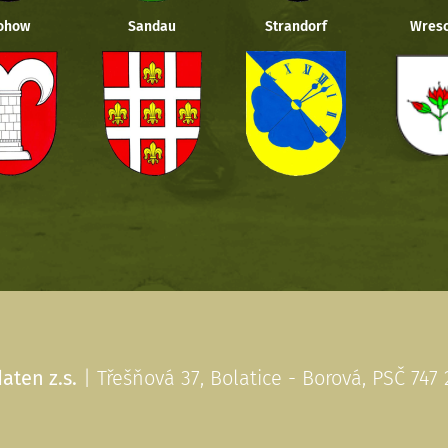
ohow
Sandau
Strandorf
Wresc
aten z.s.
| Třešňová 37, Bolatice - Borová, PSČ 747