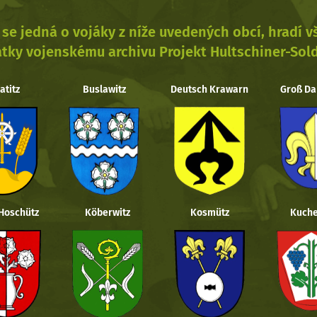
se jedná o vojáky z níže uvedených obcí, hradí 
tky vojenskému archivu Projekt Hultschiner-Sol
atitz
Buslawitz
Deutsch Krawarn
Groß Da
 Hoschütz
Köberwitz
Kosmütz
Kuche