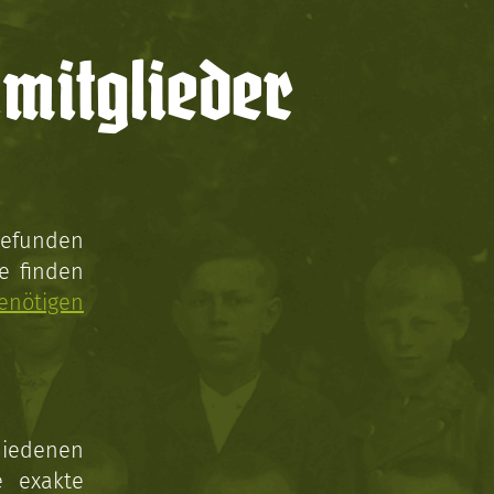
mitglieder
gefunden
e finden
enötigen
hiedenen
e exakte