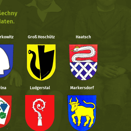
všechny
daten.
rkowitz
Groß Hoschütz
Haatsch
lna
Ludgerstal
Markersdorf