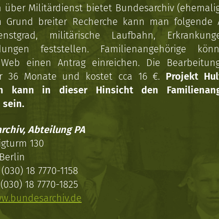
über Militärdienst bietet Bundesarchiv (ehemali
 Grund breiter Recherche kann man folgende
enstgrad, militärische Laufbahn, Erkrankun
dungen feststellen. Familienangehörige kön
Web einen Antrag einreichen. Die Bearbeitun
r 36 Monate und kostet cca 16 €.
Projekt Hul
en kann in dieser Hinsicht den Familienang
 sein.
rchiv, Abteilung PA
igturm 130
Berlin
(030) 18 7770-1158
(030) 18 7770-1825
w.bundesarchiv.de