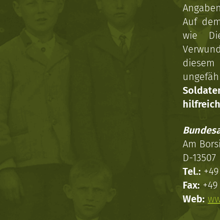
Angaben 
Auf dem
wie Di
Verwun
diesem 
ungefäh
Soldat
hilfreich
Bundesa
Am Bors
D-13507 
Tel.:
+49 
Fax:
+49 
Web:
ww