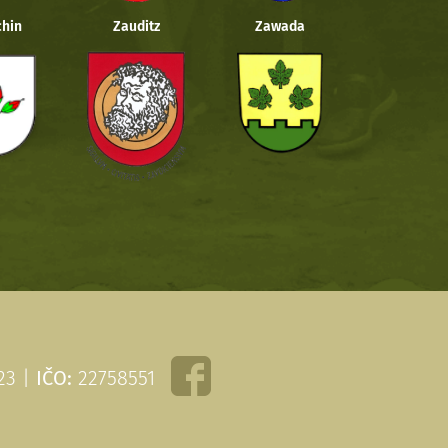
hin
Zauditz
Zawada
 23 |
IČO:
22758551