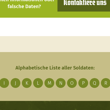
Kontaktiere uns
falsche Daten?
Alphabetische Liste aller Soldaten:
I
J
K
L
M
N
O
P
Q
R