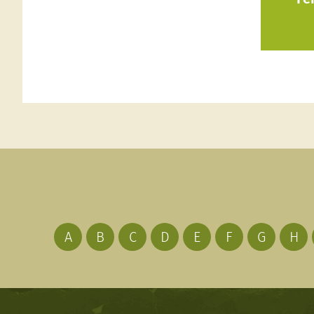
A
B
C
D
E
F
G
H