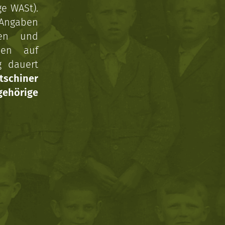
ge WASt).
 Angaben
gen und
nen auf
g dauert
tschiner
ehörige