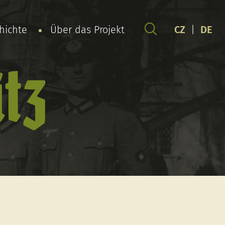
chichte
Über das Projekt
CZ
|
DE
tz