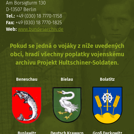
Am Borsigturm 130
D-13507 Berlin
Tel.:
+49 (030) 18 7770-1158
Fax:
+49 (030) 18 7770-1825
Web:
www.bundesarchiv.de
Pokud se jedná o vojáky z níže uvedených
obcí, hradí všechny poplatky vojenskému
archivu Projekt Hultschiner-Soldaten.
Beneschau
Bielau
Bolatitz
Buslawitz
Deutsch Krawarn
Groß Darkowitz