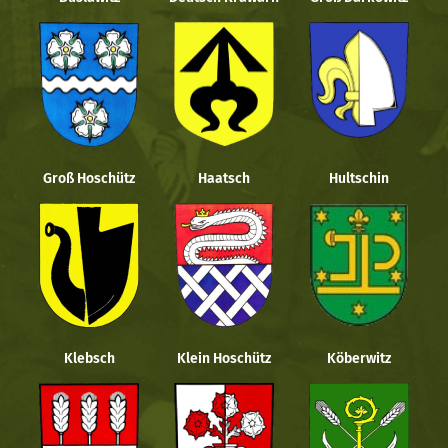
Groß Hoschütz
Haatsch
Hultschin
Klebsch
Klein Hoschütz
Köberwitz