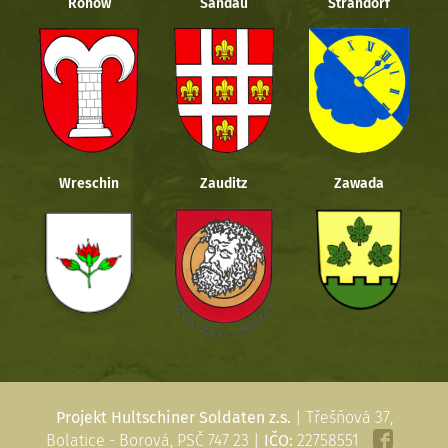
Rohow
Sandau
Strandorf
Wreschin
Zauditz
Zawada
Projekt Hultschiner Soldaten z.s.
| Třešňová 37,
Bolatice - Borová, PSČ 747 23 |
IČO:
22758551