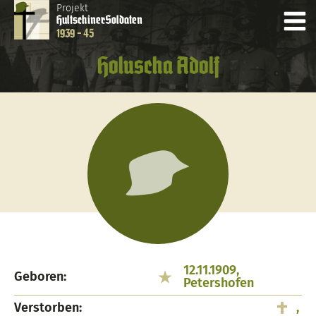
Projekt
Hultschiner
Soldaten
1939 - 45
Holuscha Adolf
12.11.1909,
Geboren:
Petershofen
Verstorben:
,