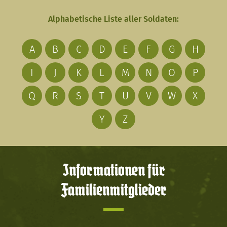
Alphabetische Liste aller Soldaten:
A
B
C
D
E
F
G
H
I
J
K
L
M
N
O
P
Q
R
S
T
U
V
W
X
Y
Z
Informationen für
Familienmitglieder