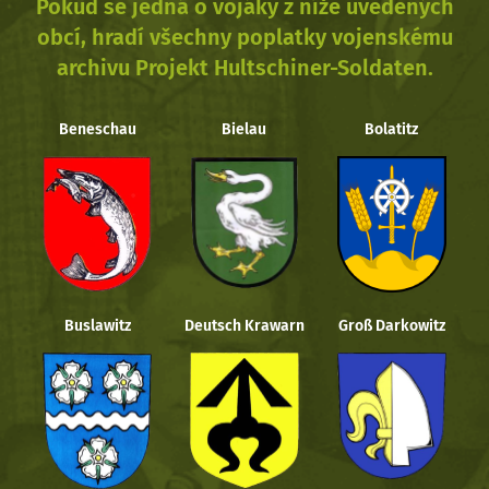
Pokud se jedná o vojáky z níže uvedených
obcí, hradí všechny poplatky vojenskému
archivu Projekt Hultschiner-Soldaten.
Beneschau
Bielau
Bolatitz
Buslawitz
Deutsch Krawarn
Groß Darkowitz