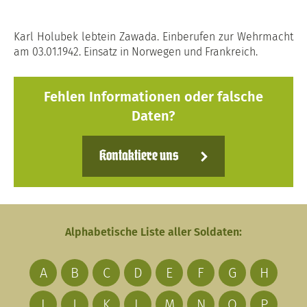
Karl Holubek lebtein Zawada. Einberufen zur Wehrmacht
am 03.01.1942. Einsatz in Norwegen und Frankreich.
Fehlen Informationen oder falsche
Daten?
Kontaktiere uns
Alphabetische Liste aller Soldaten:
A
B
C
D
E
F
G
H
I
J
K
L
M
N
O
P