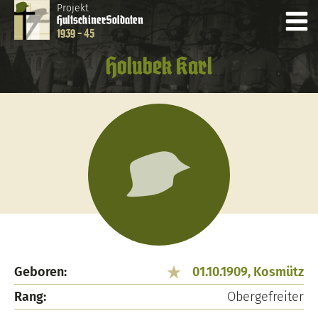
Projekt
Hultschiner
Soldaten
1939 - 45
Holubek Karl
Geboren:
01.10.1909, Kosmütz
Rang:
Obergefreiter