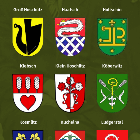
Groß Hoschütz
Haatsch
Hultschin
Klebsch
Klein Hoschütz
Köberwitz
Kosmütz
Kuchelna
Ludgerstal