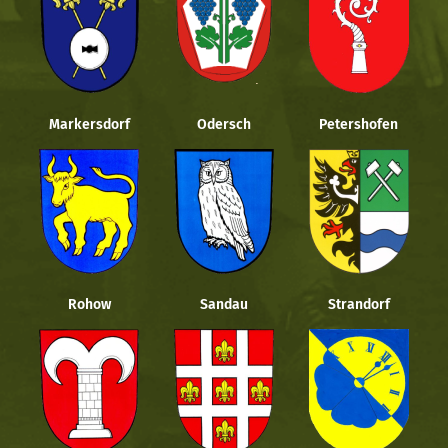
Markersdorf
Odersch
Petershofen
Rohow
Sandau
Strandorf