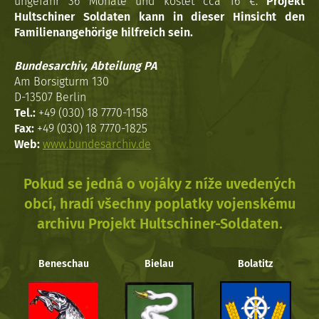
ungefähr 36 Monate und kostet cca 16 €.
Projekt
Hultschiner Soldaten kann in dieser Hinsicht den
Familienangehörige hilfreich sein.
Bundesarchiv, Abteilung PA
Am Borsigturm 130
D-13507 Berlin
Tel.:
+49 (030) 18 7770-1158
Fax:
+49 (030) 18 7770-1825
Web:
www.bundesarchiv.de
Pokud se jedná o vojáky z níže uvedených
obcí, hradí všechny poplatky vojenskému
archivu Projekt Hultschiner-Soldaten.
Beneschau
Bielau
Bolatitz