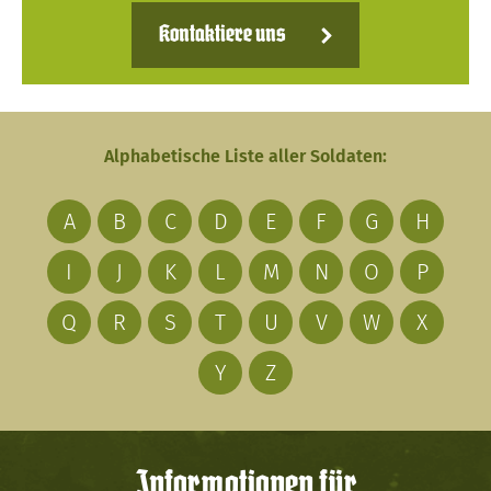
Kontaktiere uns
Alphabetische Liste aller Soldaten:
A
B
C
D
E
F
G
H
I
J
K
L
M
N
O
P
Q
R
S
T
U
V
W
X
Y
Z
Informationen für