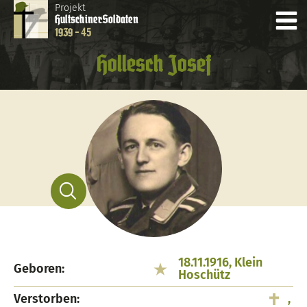
Projekt
Hultschiner
Soldaten
1939 - 45
Hollesch Josef
18.11.1916, Klein
Geboren:
Hoschütz
Verstorben:
,