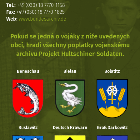
Tel.:
+49 (030) 18 7770-1158
Fax:
+49 (030) 18 7770-1825
Web:
www.bundesarchiv.de
Pokud se jedná o vojáky z níže uvedených
obcí, hradí všechny poplatky vojenskému
archivu Projekt Hultschiner-Soldaten.
Beneschau
Bielau
Bolatitz
Buslawitz
Deutsch Krawarn
Groß Darkowitz