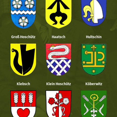
Groß Hoschütz
Haatsch
Hultschin
Klebsch
Klein Hoschütz
Köberwitz