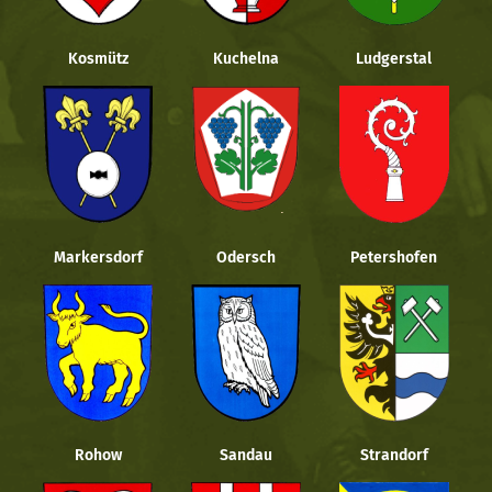
Kosmütz
Kuchelna
Ludgerstal
Markersdorf
Odersch
Petershofen
Rohow
Sandau
Strandorf