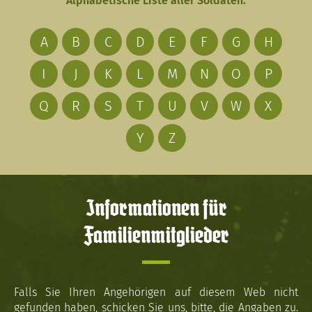
Alphabetische Liste aller Soldaten:
A
B
C
D
E
F
G
H
I
J
K
L
M
N
O
P
Q
R
S
T
U
V
W
X
Y
Z
Informationen für
Familienmitglieder
Falls Sie Ihren Angehörigen auf diesem Web nicht
gefunden haben, schicken Sie uns, bitte, die Angaben zu.