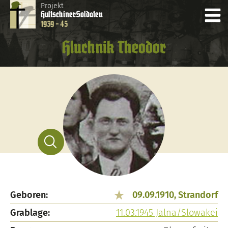
Projekt
Hultschiner
Soldaten
1939 - 45
Hluchnik Theodor
Geboren:
09.09.1910, Strandorf
Grablage:
11.03.1945 Jalna/Slowakei