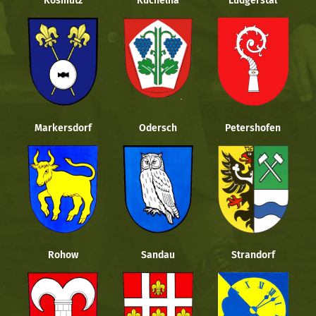
Kosmütz
Kuchelna
Ludgerstal
Markersdorf
Odersch
Petershofen
Rohow
Sandau
Strandorf