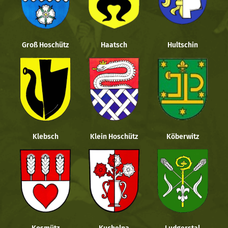
Groß Hoschütz
Haatsch
Hultschin
Klebsch
Klein Hoschütz
Köberwitz