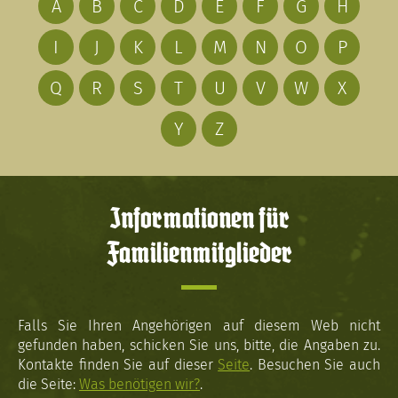
A
B
C
D
E
F
G
H
I
J
K
L
M
N
O
P
Q
R
S
T
U
V
W
X
Y
Z
Informationen für
Familienmitglieder
Falls Sie Ihren Angehörigen auf diesem Web nicht
gefunden haben, schicken Sie uns, bitte, die Angaben zu.
Kontakte finden Sie auf dieser
Seite
. Besuchen Sie auch
die Seite:
Was benötigen wir?
.