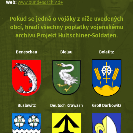
Web:
www.bundesarchiv.de
Pokud se jedná o vojáky z níže uvedených
obcí, hradí všechny poplatky vojenskému
archivu Projekt Hultschiner-Soldaten.
Beneschau
Bielau
Bolatitz
Buslawitz
Deutsch Krawarn
Groß Darkowitz