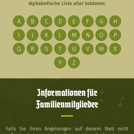
Alphabetische Liste aller Soldaten:
A
B
C
D
E
F
G
H
I
J
K
L
M
N
O
P
Q
R
S
T
U
V
W
X
Y
Z
Informationen für
Familienmitglieder
Falls Sie Ihren Angehörigen auf diesem Web nicht