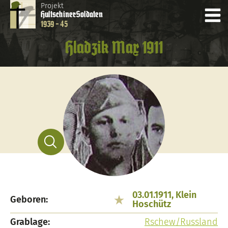
Projekt
Hultschiner
Soldaten
1939 - 45
Hladzik Max 1911
03.01.1911, Klein
Geboren:
Hoschütz
Grablage:
Rschew/Russland