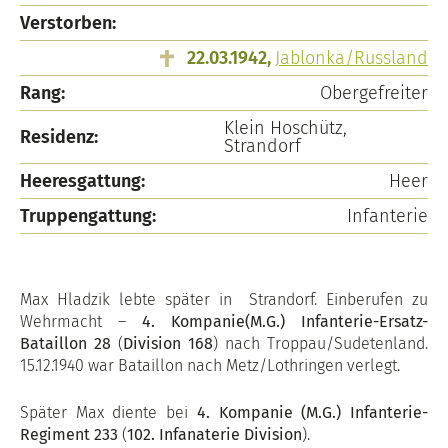
Verstorben:
22.03.1942,
Jablonka/Russland
Rang:
Obergefreiter
Klein Hoschütz,
Residenz:
Strandorf
Heeresgattung:
Heer
Truppengattung:
Infanterie
Max Hladzik lebte später in Strandorf. Einberufen zu
Wehrmacht –
4. Kompanie(M.G.) Infanterie-Ersatz-
Bataillon 28
(
Division 168
) nach Troppau/Sudetenland.
15.12.1940 war Bataillon nach Metz/Lothringen verlegt.
Später Max diente bei
4. Kompanie (M.G.) Infanterie-
Regiment 233
(
102. Infanaterie Division
).