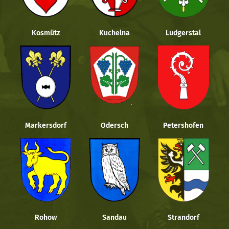
Kosmütz
Kuchelna
Ludgerstal
Markersdorf
Odersch
Petershofen
Rohow
Sandau
Strandorf