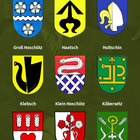
Groß Hoschütz
Haatsch
Hultschin
Klebsch
Klein Hoschütz
Köberwitz