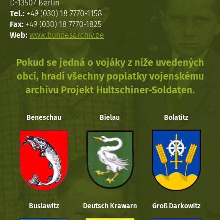
D-13507 Berlin
Tel.:
+49 (030) 18 7770-1158
Fax:
+49 (030) 18 7770-1825
Web:
www.bundesarchiv.de
Pokud se jedná o vojáky z níže uvedených
obcí, hradí všechny poplatky vojenskému
archivu Projekt Hultschiner-Soldaten.
Beneschau
Bielau
Bolatitz
Buslawitz
Deutsch Krawarn
Groß Darkowitz