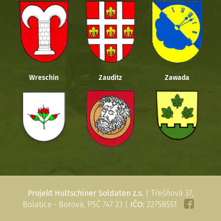
Wreschin
Zauditz
Zawada
Projekt Hultschiner Soldaten z.s.
| Třešňová 37,
Bolatice - Borová, PSČ 747 23 |
IČO:
22758551