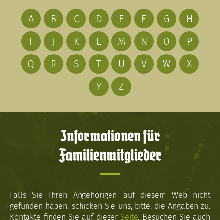
A
B
C
D
E
F
G
H
I
J
K
L
M
N
O
P
Q
R
S
T
U
V
W
X
Y
Z
Informationen für
Familienmitglieder
Falls Sie Ihren Angehörigen auf diesem Web nicht
gefunden haben, schicken Sie uns, bitte, die Angaben zu.
Kontakte finden Sie auf dieser
Seite
. Besuchen Sie auch