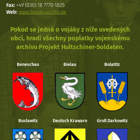
Fax:
+49 (030) 18 7770-1825
Web:
www.bundesarchiv.de
Pokud se jedná o vojáky z níže uvedených
obcí, hradí všechny poplatky vojenskému
archivu Projekt Hultschiner-Soldaten.
Beneschau
Bielau
Bolatitz
Buslawitz
Deutsch Krawarn
Groß Darkowitz