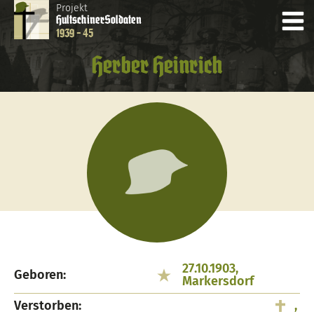
Projekt
Hultschiner
Soldaten
1939 - 45
Herber Heinrich
27.10.1903,
Geboren:
Markersdorf
Verstorben:
,