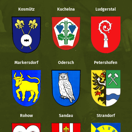
Kosmütz
Kuchelna
Ludgerstal
Markersdorf
Odersch
Petershofen
Rohow
Sandau
Strandorf