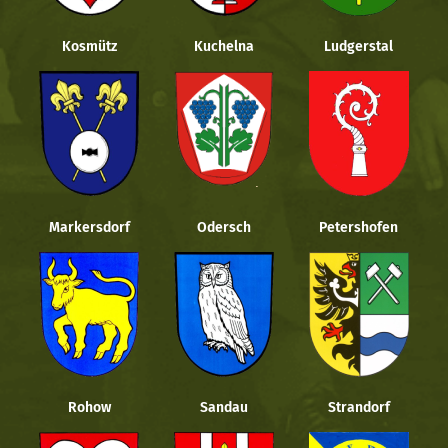
Kosmütz
Kuchelna
Ludgerstal
Markersdorf
Odersch
Petershofen
Rohow
Sandau
Strandorf