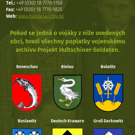
Tel.:
+49 (030) 18 7770-1158
Fax:
+49 (030) 18 7770-1825
Web:
www.bundesarchiv.de
Pokud se jedná o vojáky z níže uvedených
obcí, hradí všechny poplatky vojenskému
archivu Projekt Hultschiner-Soldaten.
Beneschau
Bielau
Bolatitz
Buslawitz
Deutsch Krawarn
Groß Darkowitz