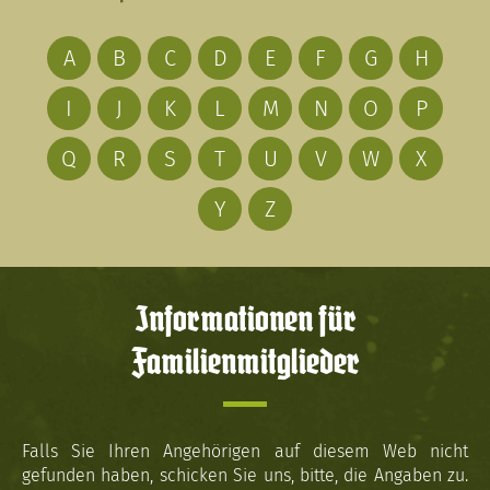
A
B
C
D
E
F
G
H
I
J
K
L
M
N
O
P
Q
R
S
T
U
V
W
X
Y
Z
Informationen für
Familienmitglieder
Falls Sie Ihren Angehörigen auf diesem Web nicht
gefunden haben, schicken Sie uns, bitte, die Angaben zu.