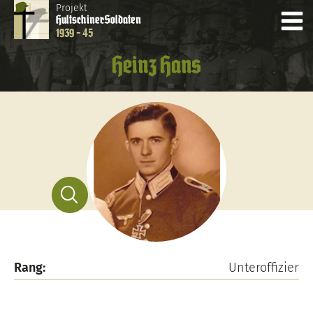
Projekt
Hultschiner
Soldaten
1939 - 45
Heinz Hans
Rang:
Unteroffizier