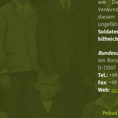
wie Di
Verwun
diesem 
ungefäh
Soldat
hilfreich
Bundesa
Am Bors
D-13507 
Tel.:
+49 
Fax:
+49 
Web:
ww
Pokud 