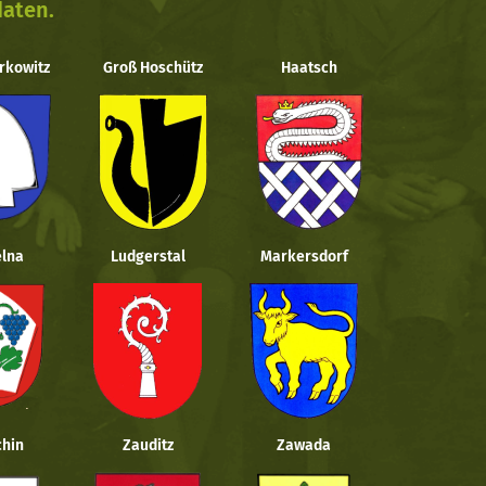
daten.
rkowitz
Groß Hoschütz
Haatsch
lna
Ludgerstal
Markersdorf
hin
Zauditz
Zawada