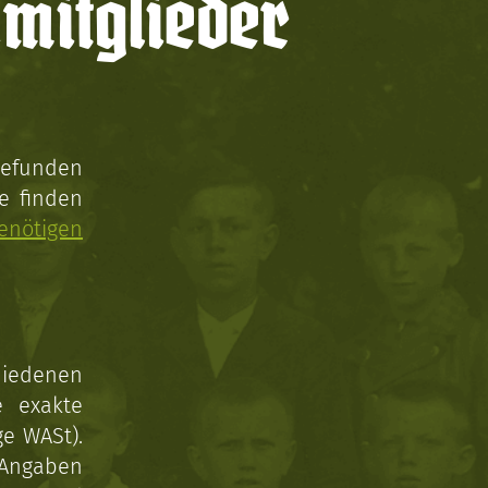
mitglieder
gefunden
e finden
enötigen
hiedenen
e exakte
ge WASt).
 Angaben