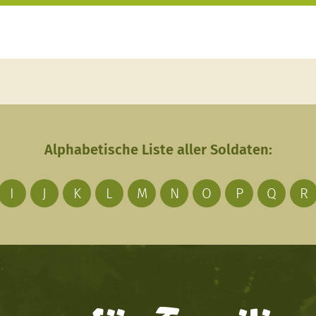
Alphabetische Liste aller Soldaten:
I
J
K
L
M
N
O
P
Q
R