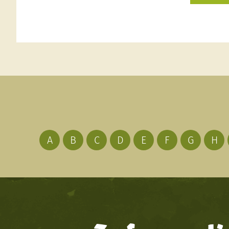
A
B
C
D
E
F
G
H