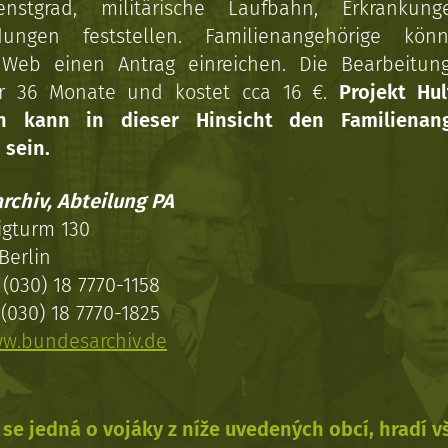
enstgrad, militärische Laufbahn, Erkrankun
dungen feststellen. Familienangehörige kön
Web einen Antrag einreichen. Die Bearbeitun
r 36 Monate und kostet cca 16 €.
Projekt Hul
en kann in dieser Hinsicht den Familienang
 sein.
rchiv, Abteilung PA
igturm 130
Berlin
(030) 18 7770-1158
(030) 18 7770-1825
w.bundesarchiv.de
se jedná o vojáky z níže uvedených obcí, hradí 