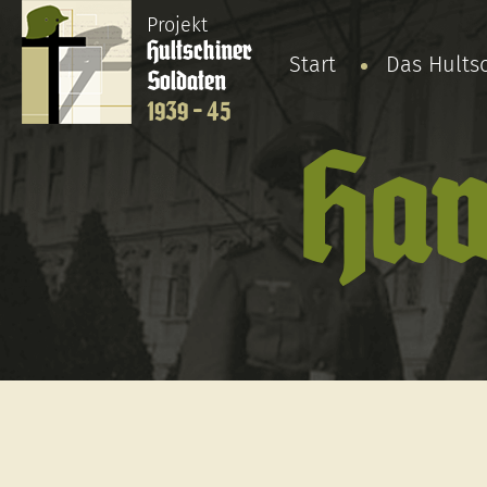
Projekt
Hultschiner
Start
Das Hults
Soldaten
1939 - 45
Haw