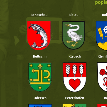
popla
Beneschau
Bielau
Bol
Hultschin
Klebsch
Klein
Odersch
Petershofen
R