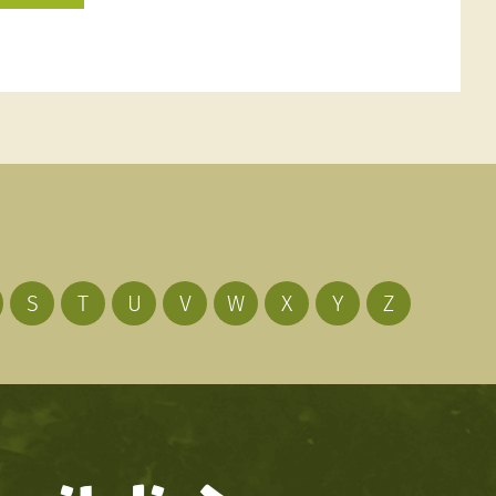
S
T
U
V
W
X
Y
Z