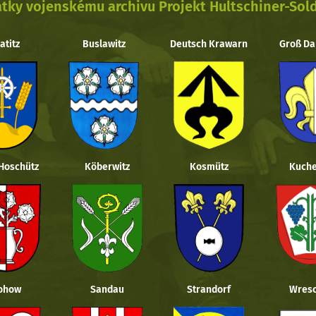
tky vojenskému archivu Projekt Hultschiner-Sol
atitz
Buslawitz
Deutsch Krawarn
Groß Da
 Hoschütz
Köberwitz
Kosmütz
Kuche
ohow
Sandau
Strandorf
Wresc