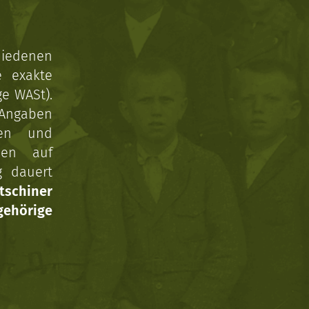
hiedenen
e exakte
ge WASt).
 Angaben
gen und
nen auf
g dauert
tschiner
ehörige