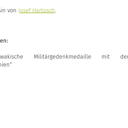
usin von
Josef Hartosch
.
en:
lowakische Militärgedenkmedaille mit 
nien“