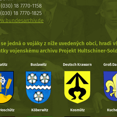
(030) 18 7770-1158
(030) 18 7770-1825
w.bundesarchiv.de
se jedná o vojáky z níže uvedených obcí, hradí 
tky vojenskému archivu Projekt Hultschiner-Sol
atitz
Buslawitz
Deutsch Krawarn
Groß Da
 Hoschütz
Köberwitz
Kosmütz
Kuche