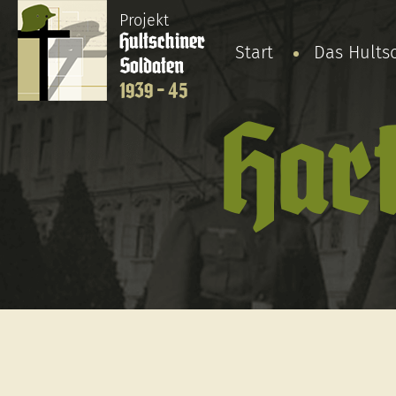
Projekt
Hultschiner
Start
Das Hults
Soldaten
1939 - 45
Har