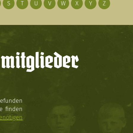
S
T
U
V
W
X
Y
Z
mitglieder
gefunden
e finden
enötigen