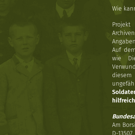
Wie kan
Projekt
Archive
Angaben 
Auf dem
wie Di
Verwun
diesem 
ungefäh
Soldat
hilfreich
Bundesa
Am Bors
D-13507 