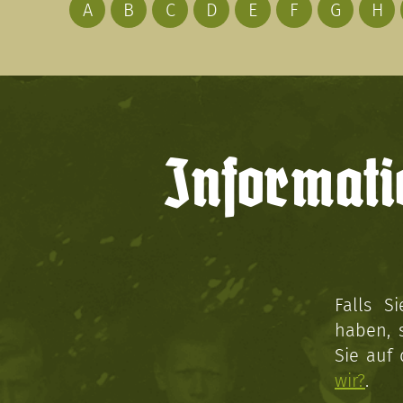
A
B
C
D
E
F
G
H
Informati
Falls S
haben, 
Sie auf
wir?
.