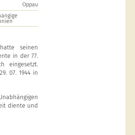
Oppau
hängige
nnien
hatte seinen
nte in der 77.
h eingesetzt.
9. 07. 1944 in
 Unabhängigen
eit diente und