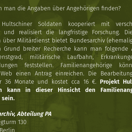
n man die Angaben über Angehörigen finden?
 Hultschiner Soldaten kooperiert mit versc
n und realisiert die langfristige Forschung. Di
über Militärdienst bietet Bundesarchiv (ehemali
 Grund breiter Recherche kann man folgende
enstgrad, militärische Laufbahn, Erkrankun
dungen feststellen. Familienangehörige kön
Web einen Antrag einreichen. Die Bearbeitun
r 36 Monate und kostet cca 16 €.
Projekt Hul
en kann in dieser Hinsicht den Familienang
 sein.
rchiv, Abteilung PA
igturm 130
Berlin