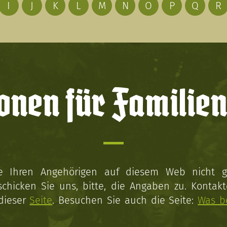
I
J
K
L
M
N
O
P
Q
R
onen für Familien
ie Ihren Angehörigen auf diesem Web nicht 
schicken Sie uns, bitte, die Angaben zu. Kontakt
 dieser
Seite
. Besuchen Sie auch die Seite:
Was b