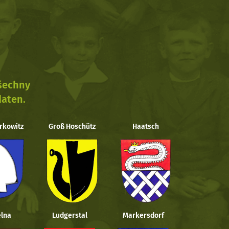
všechny
daten.
rkowitz
Groß Hoschütz
Haatsch
lna
Ludgerstal
Markersdorf