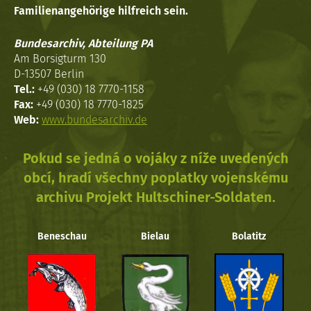
Familienangehörige hilfreich sein.
Bundesarchiv, Abteilung PA
Am Borsigturm 130
D-13507 Berlin
Tel.:
+49 (030) 18 7770-1158
Fax:
+49 (030) 18 7770-1825
Web:
www.bundesarchiv.de
Pokud se jedná o vojáky z níže uvedených
obcí, hradí všechny poplatky vojenskému
archivu Projekt Hultschiner-Soldaten.
Beneschau
Bielau
Bolatitz