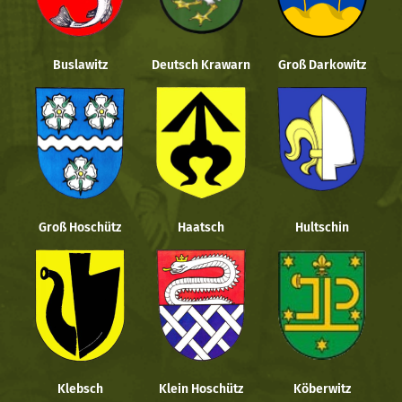
Buslawitz
Deutsch Krawarn
Groß Darkowitz
Groß Hoschütz
Haatsch
Hultschin
Klebsch
Klein Hoschütz
Köberwitz