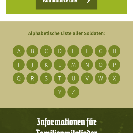
Kontaktiere uns
Alphabetische Liste aller Soldaten:
A
B
C
D
E
F
G
H
I
J
K
L
M
N
O
P
Q
R
S
T
U
V
W
X
Y
Z
Informationen für