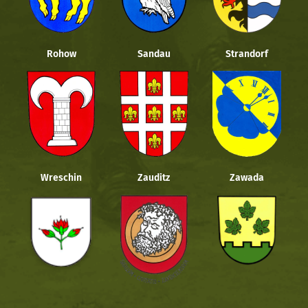
Rohow
Sandau
Strandorf
Wreschin
Zauditz
Zawada