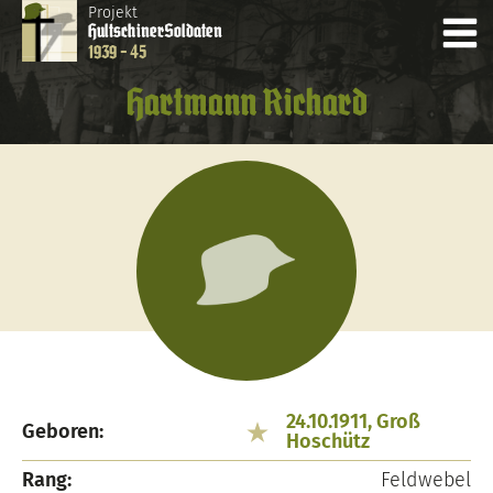
Projekt
Hultschiner
Soldaten
1939 - 45
Hartmann Richard
24.10.1911, Groß
Geboren:
Hoschütz
Rang:
Feldwebel