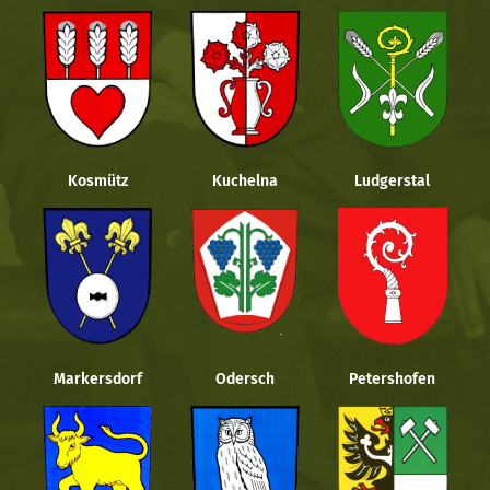
Kosmütz
Kuchelna
Ludgerstal
Markersdorf
Odersch
Petershofen