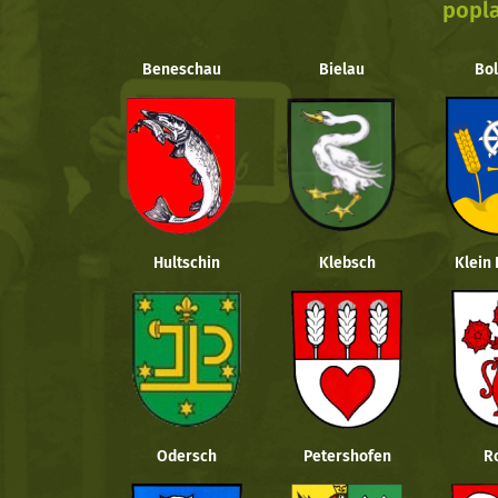
popla
Beneschau
Bielau
Bol
Hultschin
Klebsch
Klein
Odersch
Petershofen
R