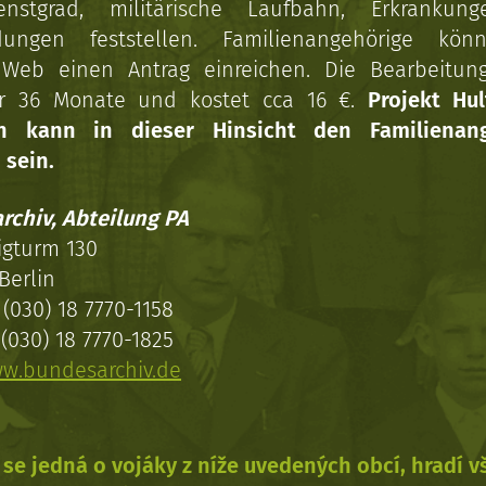
enstgrad, militärische Laufbahn, Erkrankun
dungen feststellen. Familienangehörige kön
Web einen Antrag einreichen. Die Bearbeitun
r 36 Monate und kostet cca 16 €.
Projekt Hul
en kann in dieser Hinsicht den Familienang
 sein.
rchiv, Abteilung PA
igturm 130
Berlin
(030) 18 7770-1158
(030) 18 7770-1825
w.bundesarchiv.de
se jedná o vojáky z níže uvedených obcí, hradí 