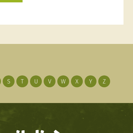
S
T
U
V
W
X
Y
Z