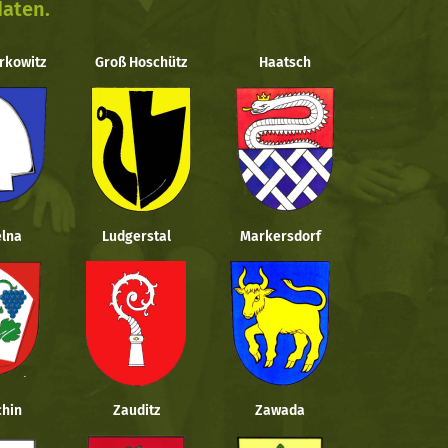
daten.
rkowitz
Groß Hoschütz
Haatsch
lna
Ludgerstal
Markersdorf
hin
Zauditz
Zawada