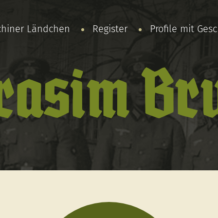
chiner Ländchen
Register
Profile mit Ges
rasim Br