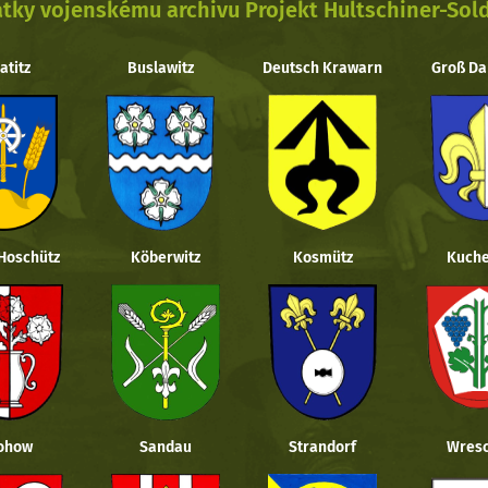
tky vojenskému archivu Projekt Hultschiner-Sol
atitz
Buslawitz
Deutsch Krawarn
Groß Da
 Hoschütz
Köberwitz
Kosmütz
Kuche
ohow
Sandau
Strandorf
Wresc