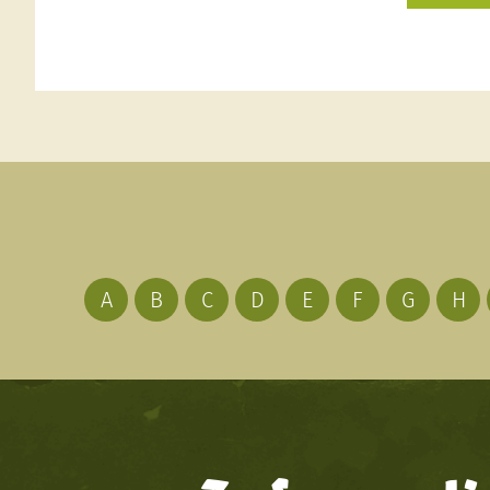
A
B
C
D
E
F
G
H