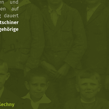
gen und
nen auf
g dauert
tschiner
ehörige
všechny