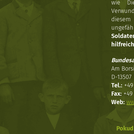
wie Di
Verwun
diesem 
ungefäh
Soldat
hilfreich
Bundesa
Am Bors
D-13507 
Tel.:
+49 
Fax:
+49 
Web:
ww
Pokud 