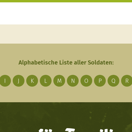
Alphabetische Liste aller Soldaten:
I
J
K
L
M
N
O
P
Q
R