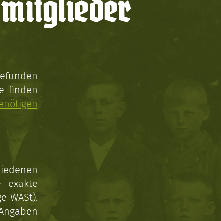
mitglieder
gefunden
e finden
enötigen
hiedenen
e exakte
ge WASt).
 Angaben