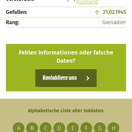
Russland
Gefallen:
21.02.1945
Rang:
Grenadier
Fehlen Informationen oder falsche
Daten?
Kontaktiere uns
Alphabetische Liste aller Soldaten:
A
B
C
D
E
F
G
H