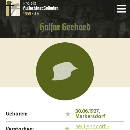
Projekt
Hultschiner
Soldaten
1939 - 45
Halfar Gerhard
30.06.1927,
Geboren:
Markersdorf
bei Lehndorf -
Verstorben:
,