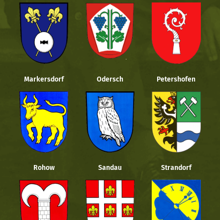
Markersdorf
Odersch
Petershofen
Rohow
Sandau
Strandorf