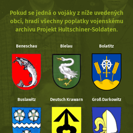
Pokud se jedná o vojáky z níže uvedených
obcí, hradí všechny poplatky vojenskému
archivu Projekt Hultschiner-Soldaten.
Beneschau
Bielau
Bolatitz
Buslawitz
Deutsch Krawarn
Groß Darkowitz