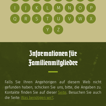
I
J
K
L
M
N
O
P
Q
R
S
T
U
V
W
X
Y
Z
Informationen für
Familienmitglieder
Falls Sie Ihren Angehörigen auf diesem Web nicht
gefunden haben, schicken Sie uns, bitte, die Angaben zu.
Kontakte finden Sie auf dieser
Seite
. Besuchen Sie auch
die Seite:
Was benötigen wir?
.