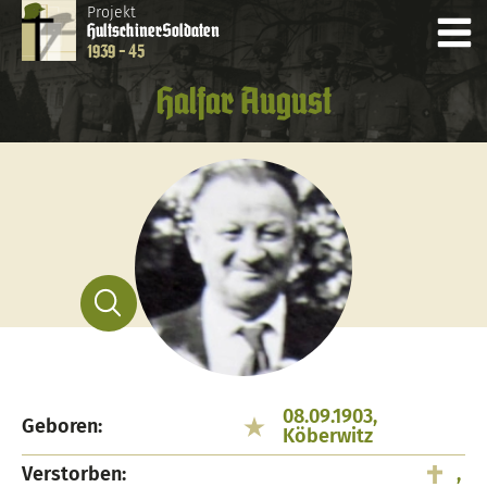
Projekt
Hultschiner
Soldaten
1939 - 45
Halfar August
08.09.1903,
Geboren:
Köberwitz
Verstorben:
,