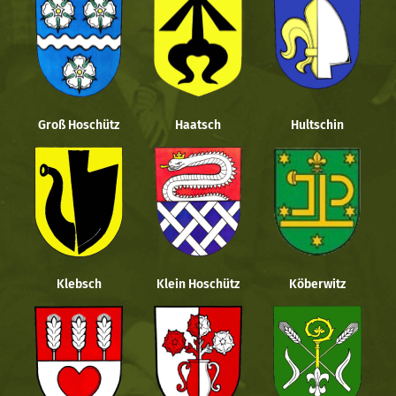
Groß Hoschütz
Haatsch
Hultschin
Klebsch
Klein Hoschütz
Köberwitz