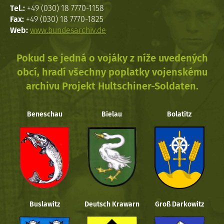
Tel.:
+49 (030) 18 7770-1158
Fax:
+49 (030) 18 7770-1825
Web:
www.bundesarchiv.de
Pokud se jedná o vojáky z níže uvedených
obcí, hradí všechny poplatky vojenskému
archivu Projekt Hultschiner-Soldaten.
Beneschau
Bielau
Bolatitz
Buslawitz
Deutsch Krawarn
Groß Darkowitz