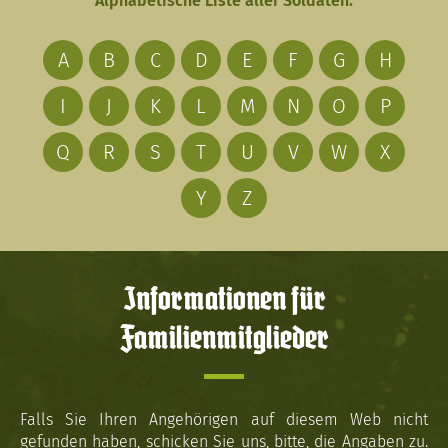
Alphabetische Liste aller Soldaten:
A
B
C
D
E
F
G
H
I
J
K
L
M
N
O
P
Q
R
S
T
U
V
W
X
Y
Z
Informationen für
Familienmitglieder
Falls Sie Ihren Angehörigen auf diesem Web nicht
gefunden haben, schicken Sie uns, bitte, die Angaben zu.