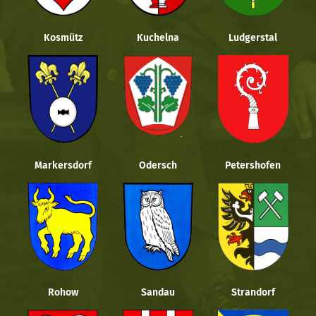
Kosmütz
Kuchelna
Ludgerstal
Markersdorf
Odersch
Petershofen
Rohow
Sandau
Strandorf