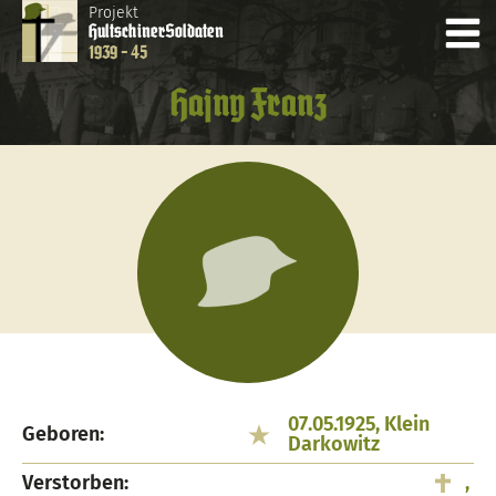
Projekt
Hultschiner
Soldaten
1939 - 45
Hajny Franz
07.05.1925, Klein
Geboren:
Darkowitz
Verstorben:
,