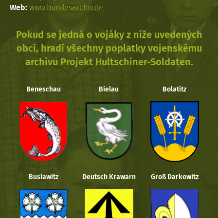
Web:
www.bundesarchiv.de
Pokud se jedná o vojáky z níže uvedených
obcí, hradí všechny poplatky vojenskému
archivu Projekt Hultschiner-Soldaten.
Beneschau
Bielau
Bolatitz
Buslawitz
Deutsch Krawarn
Groß Darkowitz