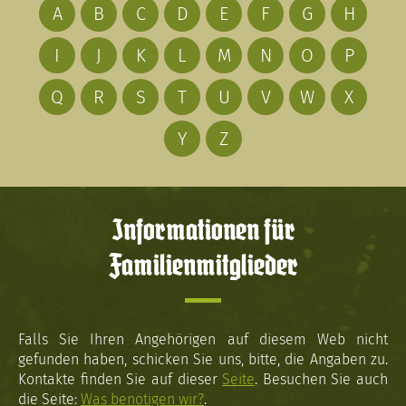
A
B
C
D
E
F
G
H
I
J
K
L
M
N
O
P
Q
R
S
T
U
V
W
X
Y
Z
Informationen für
Familienmitglieder
Falls Sie Ihren Angehörigen auf diesem Web nicht
gefunden haben, schicken Sie uns, bitte, die Angaben zu.
Kontakte finden Sie auf dieser
Seite
. Besuchen Sie auch
die Seite:
Was benötigen wir?
.