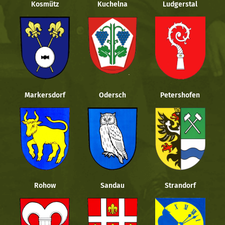
Kosmütz
Kuchelna
Ludgerstal
Markersdorf
Odersch
Petershofen
Rohow
Sandau
Strandorf