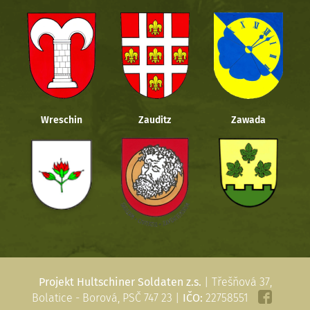
Wreschin
Zauditz
Zawada
Projekt Hultschiner Soldaten z.s.
| Třešňová 37,
Bolatice - Borová, PSČ 747 23 |
IČO:
22758551