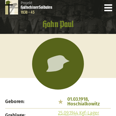
Projekt
Hultschiner
Soldaten
1939 - 45
Hahn Paul
01.03.1918,
Geboren:
Hoschialkowitz
25.09.1944 Kgf-Lager
Grablage: