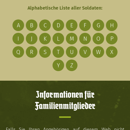
Alphabetische Liste aller Soldaten:
A
B
C
D
E
F
G
H
I
J
K
L
M
N
O
P
Q
R
S
T
U
V
W
X
Y
Z
Informationen für
Familienmitglieder
Falls Sie Ihren Angehörigen auf diesem Web nicht