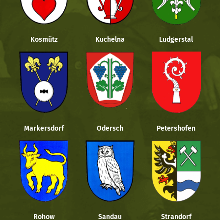
Kosmütz
Kuchelna
Ludgerstal
Markersdorf
Odersch
Petershofen
Rohow
Sandau
Strandorf