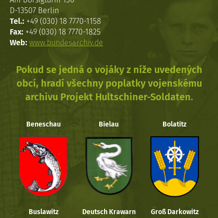
D-13507 Berlin
Tel.:
+49 (030) 18 7770-1158
Fax:
+49 (030) 18 7770-1825
Web:
www.bundesarchiv.de
Pokud se jedná o vojáky z níže uvedených
obcí, hradí všechny poplatky vojenskému
archivu Projekt Hultschiner-Soldaten.
Beneschau
Bielau
Bolatitz
Buslawitz
Deutsch Krawarn
Groß Darkowitz