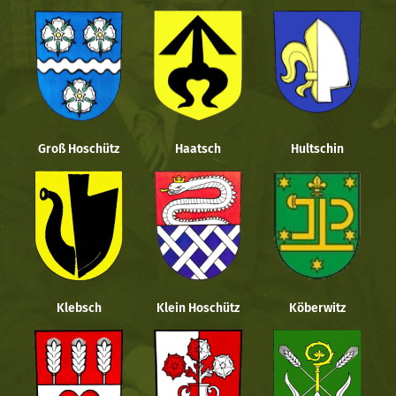
Groß Hoschütz
Haatsch
Hultschin
Klebsch
Klein Hoschütz
Köberwitz