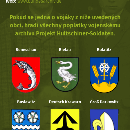
Web:
www.bundesarchiv.de
Pokud se jedná o vojáky z níže uvedených
obcí, hradí všechny poplatky vojenskému
archivu Projekt Hultschiner-Soldaten.
Beneschau
Bielau
Bolatitz
Buslawitz
Deutsch Krawarn
Groß Darkowitz