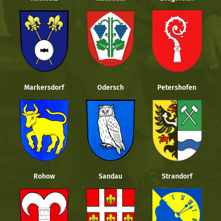
Markersdorf
Odersch
Petershofen
Rohow
Sandau
Strandorf