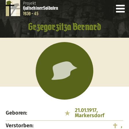
Projekt
Hultschiner
Soldaten
1939 - 45
Grzegorzitza Bernard
21.01.1917,
Geboren:
Markersdorf
Verstorben:
,