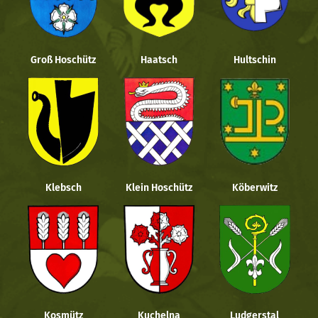
Groß Hoschütz
Haatsch
Hultschin
Klebsch
Klein Hoschütz
Köberwitz
Kosmütz
Kuchelna
Ludgerstal