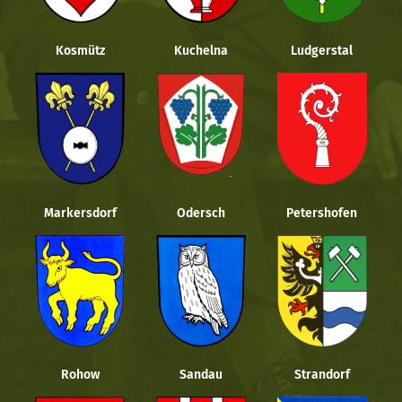
Kosmütz
Kuchelna
Ludgerstal
Markersdorf
Odersch
Petershofen
Rohow
Sandau
Strandorf