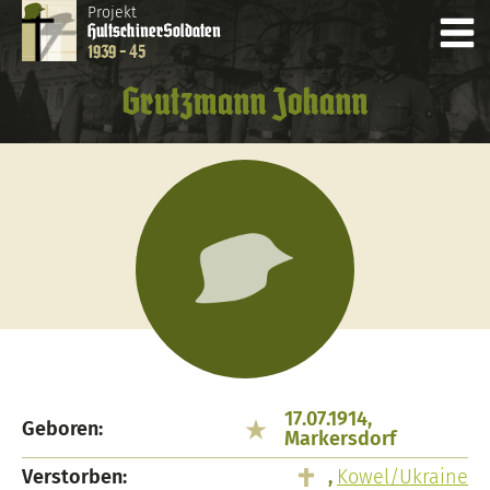
Projekt
Hultschiner
Soldaten
1939 - 45
Grutzmann Johann
17.07.1914,
Geboren:
Markersdorf
Verstorben:
,
Kowel/Ukraine