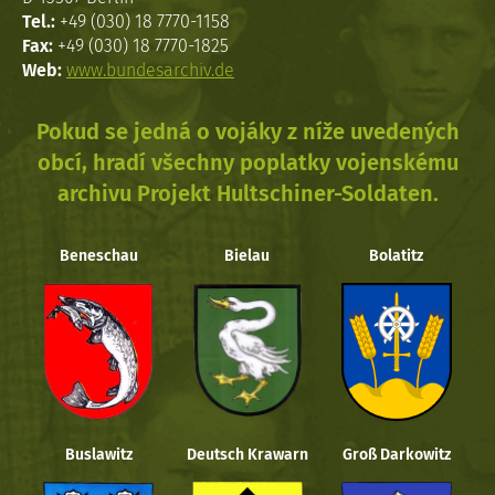
Tel.:
+49 (030) 18 7770-1158
Fax:
+49 (030) 18 7770-1825
Web:
www.bundesarchiv.de
Pokud se jedná o vojáky z níže uvedených
obcí, hradí všechny poplatky vojenskému
archivu Projekt Hultschiner-Soldaten.
Beneschau
Bielau
Bolatitz
Buslawitz
Deutsch Krawarn
Groß Darkowitz