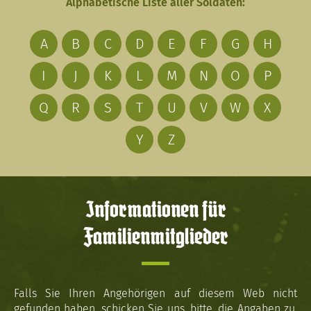
Alphabetische Liste aller Soldaten:
A
B
C
D
E
F
G
H
I
J
K
L
M
N
O
P
Q
R
S
T
U
V
W
X
Y
Z
Informationen für
Familienmitglieder
Falls Sie Ihren Angehörigen auf diesem Web nicht
gefunden haben, schicken Sie uns, bitte, die Angaben zu.