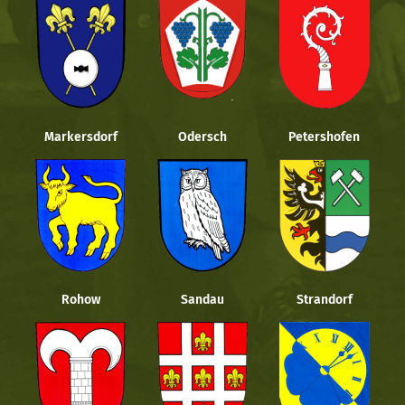
Markersdorf
Odersch
Petershofen
Rohow
Sandau
Strandorf