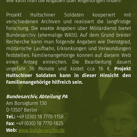
Wie kann man die Angaben über Angehörigen finden?
Projekt Hultschiner Soldaten kooperiert mit
verschiedenen Archiven und realisiert die langfristige
Forschung. Die exakte Angaben über Militärdienst bietet
Bundesarchiv (ehemalige WASt). Auf dem Grund breiter
Recherche kann man folgende Angaben wie Dienstgrad,
militärische Laufbahn, Erkrankungen und Verwundungen
feststellen. Familienangehörige können auf diesem Web
einen Antrag einreichen. Die Bearbeitung dauert
ungefähr 36 Monate und kostet cca 16 €.
Projekt
Hultschiner Soldaten kann in dieser Hinsicht den
Familienangehörige hilfreich sein.
Bundesarchiv, Abteilung PA
Am Borsigturm 130
D-13507 Berlin
Tel.:
+49 (030) 18 7770-1158
Fax:
+49 (030) 18 7770-1825
Web:
www.bundesarchiv.de