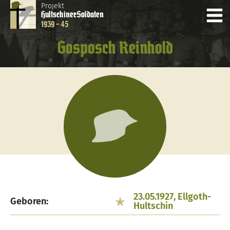
Projekt
Hultschiner
Soldaten
1939 - 45
Gosposch Reinhold
23.05.1927, Ellgoth-
Geboren:
Hultschin