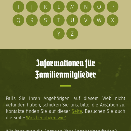
I
J
K
L
M
N
O
P
Q
R
S
T
U
V
W
X
Y
Z
Informationen für
Familienmitglieder
Falls Sie Ihren Angehörigen auf diesem Web nicht
gefunden haben, schicken Sie uns, bitte, die Angaben zu.
Kontakte finden Sie auf dieser
Seite
. Besuchen Sie auch
die Seite:
Was benötigen wir?
.