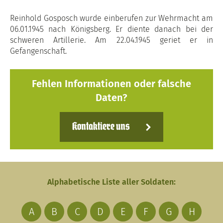
Reinhold Gosposch wurde einberufen zur Wehrmacht am
06.01.1945 nach Königsberg. Er diente danach bei der
schweren Artillerie. Am 22.04.1945 geriet er in
Gefangenschaft.
Fehlen Informationen oder falsche
Daten?
Kontaktiere uns
Alphabetische Liste aller Soldaten:
A
B
C
D
E
F
G
H