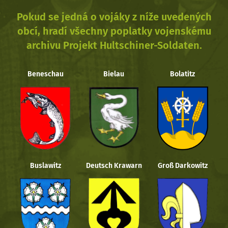
Pokud se jedná o vojáky z níže uvedených
obcí, hradí všechny poplatky vojenskému
archivu Projekt Hultschiner-Soldaten.
Beneschau
Bielau
Bolatitz
Buslawitz
Deutsch Krawarn
Groß Darkowitz