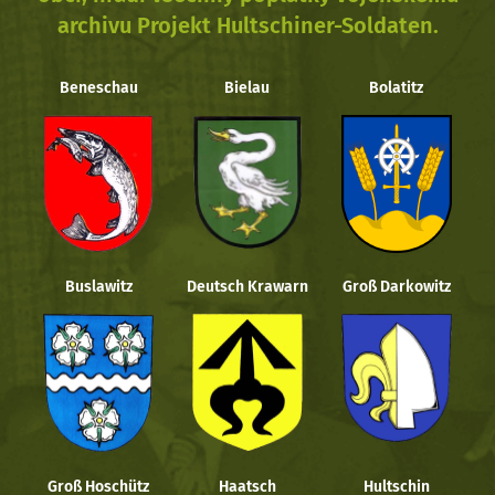
archivu Projekt Hultschiner-Soldaten.
Beneschau
Bielau
Bolatitz
Buslawitz
Deutsch Krawarn
Groß Darkowitz
Groß Hoschütz
Haatsch
Hultschin