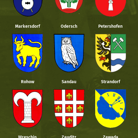
Markersdorf
Odersch
Petershofen
Rohow
Sandau
Strandorf
Wreschin
Zauditz
Zawada