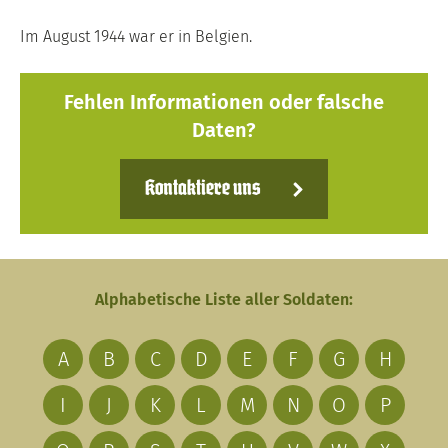
Im August 1944 war er in Belgien.
Fehlen Informationen oder falsche
Daten?
Kontaktiere uns
Alphabetische Liste aller Soldaten:
A
B
C
D
E
F
G
H
I
J
K
L
M
N
O
P