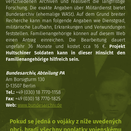
verschiedenen Archiven und realisiert die langfristige
Forschung. Die exakte Angaben über Militärdienst bietet
Bundesarchiv (ehemalige WASt). Auf dem Grund breiter
Recherche kann man folgende Angaben wie Dienstgrad,
militärische Laufbahn, Erkrankungen und Verwundungen
feststellen. Familienangehörige können auf diesem Web
einen Antrag einreichen. Die Bearbeitung dauert
ungefähr 36 Monate und kostet cca 16 €.
Projekt
Hultschiner Soldaten kann in dieser Hinsicht den
Familienangehörige hilfreich sein.
Bundesarchiv, Abteilung PA
Am Borsigturm 130
D-13507 Berlin
Tel.:
+49 (030) 18 7770-1158
Fax:
+49 (030) 18 7770-1825
Web:
www.bundesarchiv.de
Pokud se jedná o vojáky z níže uvedených
obcí, hradí všechny poplatky vojenskému