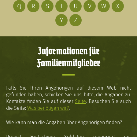
Q
R
S
T
U
V
W
X
Y
Z
Informationen für
Familienmitglieder
Falls Sie Ihren Angehörigen auf diesem Web nicht
gefunden haben, schicken Sie uns, bitte, die Angaben zu.
Kontakte finden Sie auf dieser
Seite
. Besuchen Sie auch
die Seite:
Was benötigen wir?
.
Wie kann man die Angaben über Angehörigen finden?
Projekt Hultschiner Soldaten kooperiert mit