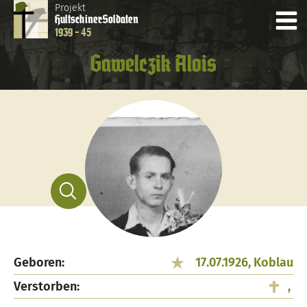
Projekt
Hultschiner
Soldaten
1939 - 45
Gawelczik Alois
Geboren:
17.07.1926, Koblau
Verstorben:
,