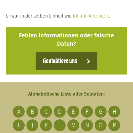
Er war in der selben Einheit wie
Johann Antonczik
.
Fehlen Informationen oder falsche
Daten?
Kontaktiere uns
Alphabetische Liste aller Soldaten:
A
B
C
D
E
F
G
H
I
J
K
L
M
N
O
P