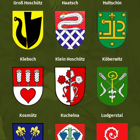
Groß Hoschütz
Haatsch
Hultschin
Klebsch
Klein Hoschütz
Köberwitz
Kosmütz
Kuchelna
Ludgerstal