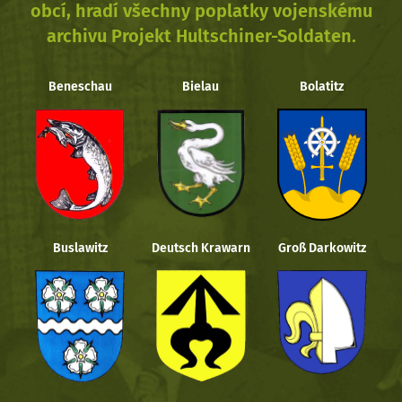
obcí, hradí všechny poplatky vojenskému
archivu Projekt Hultschiner-Soldaten.
Beneschau
Bielau
Bolatitz
Buslawitz
Deutsch Krawarn
Groß Darkowitz