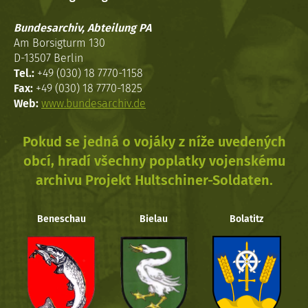
Bundesarchiv, Abteilung PA
Am Borsigturm 130
D-13507 Berlin
Tel.:
+49 (030) 18 7770-1158
Fax:
+49 (030) 18 7770-1825
Web:
www.bundesarchiv.de
Pokud se jedná o vojáky z níže uvedených
obcí, hradí všechny poplatky vojenskému
archivu Projekt Hultschiner-Soldaten.
Beneschau
Bielau
Bolatitz