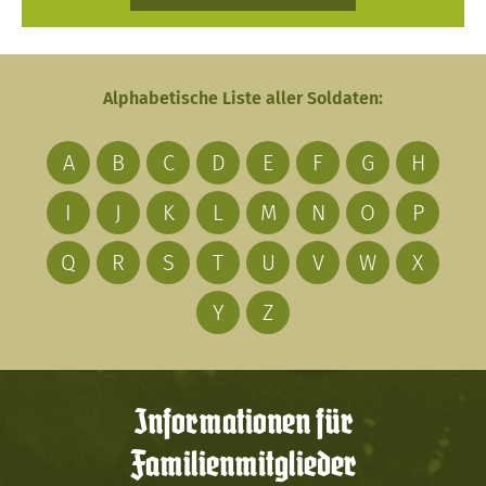
Alphabetische Liste aller Soldaten:
A
B
C
D
E
F
G
H
I
J
K
L
M
N
O
P
Q
R
S
T
U
V
W
X
Y
Z
Informationen für
Familienmitglieder