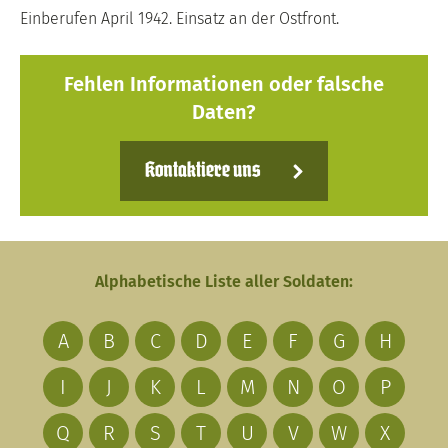
Einberufen April 1942. Einsatz an der Ostfront.
Fehlen Informationen oder falsche
Daten?
Kontaktiere uns
Alphabetische Liste aller Soldaten:
A
B
C
D
E
F
G
H
I
J
K
L
M
N
O
P
Q
R
S
T
U
V
W
X