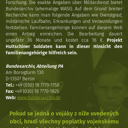
Forschung. Die exakte Angaben über Militärdienst bietet
Bundesarchiv (ehemalige WASt). Auf dem Grund breiter
Recherche kann man folgende Angaben wie Dienstgrad,
militärische Laufbahn, Erkrankungen und Verwundungen
feststellen. Familienangehörige können auf diesem Web
einen Antrag einreichen. Die Bearbeitung dauert
ungefähr 36 Monate und kostet cca 16 €.
Projekt
Hultschiner Soldaten kann in dieser Hinsicht den
Familienangehörige hilfreich sein.
Bundesarchiv, Abteilung PA
Am Borsigturm 130
D-13507 Berlin
Tel.:
+49 (030) 18 7770-1158
Fax:
+49 (030) 18 7770-1825
Web:
www.bundesarchiv.de
Pokud se jedná o vojáky z níže uvedených
obcí, hradí všechny poplatky vojenskému