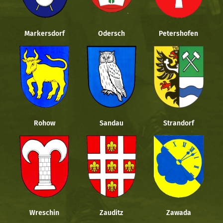
Markersdorf
Odersch
Petershofen
Rohow
Sandau
Strandorf
Wreschin
Zauditz
Zawada