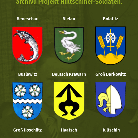
archivu Projekt Hultschiner-Soldaten.
Beneschau
Bielau
Bolatitz
Buslawitz
Deutsch Krawarn
Groß Darkowitz
Groß Hoschütz
Haatsch
Hultschin