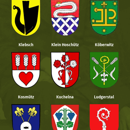
Klebsch
Klein Hoschütz
Köberwitz
Kosmütz
Kuchelna
Ludgerstal