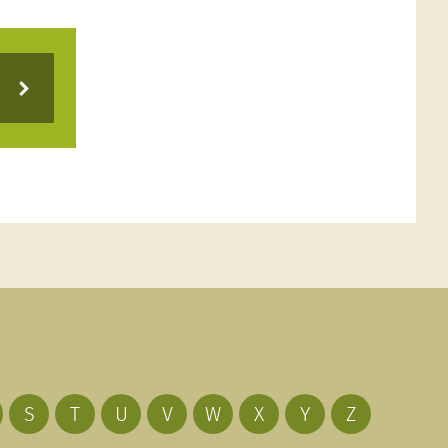
S
T
U
V
W
X
Y
Z