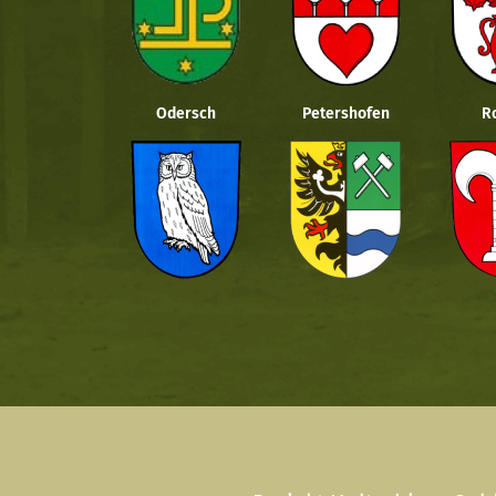
Odersch
Petershofen
R