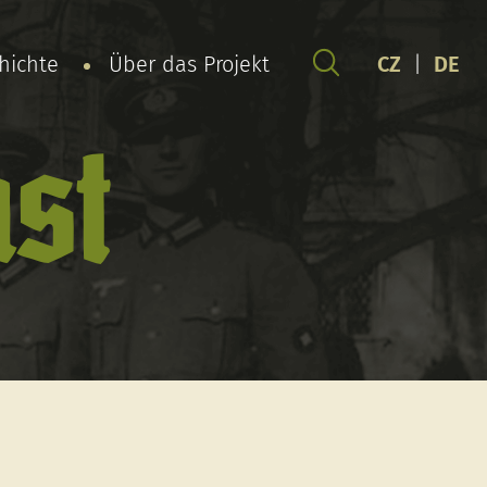
chichte
Über das Projekt
CZ
|
DE
ust