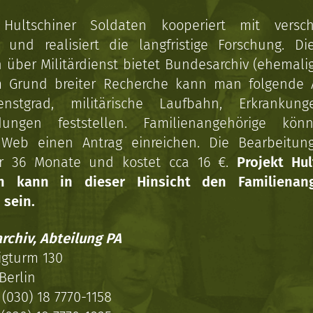
 Hultschiner Soldaten kooperiert mit versc
n und realisiert die langfristige Forschung. Di
über Militärdienst bietet Bundesarchiv (ehemali
 Grund breiter Recherche kann man folgende
enstgrad, militärische Laufbahn, Erkrankun
dungen feststellen. Familienangehörige kön
Web einen Antrag einreichen. Die Bearbeitun
r 36 Monate und kostet cca 16 €.
Projekt Hul
en kann in dieser Hinsicht den Familienang
 sein.
rchiv, Abteilung PA
igturm 130
Berlin
(030) 18 7770-1158