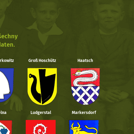
všechny
daten.
rkowitz
Groß Hoschütz
Haatsch
lna
Ludgerstal
Markersdorf