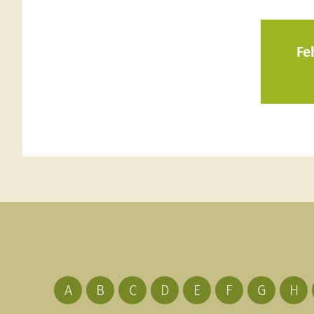
Fe
A
B
C
D
E
F
G
H