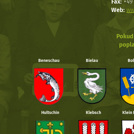
Fax:
+49 
Web:
ww
Pokud 
popla
Beneschau
Bielau
Bol
Hultschin
Klebsch
Klein