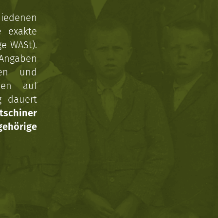
hiedenen
e exakte
ge WASt).
 Angaben
gen und
nen auf
g dauert
tschiner
ehörige