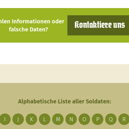
hlen Informationen oder
Kontaktiere uns
falsche Daten?
Alphabetische Liste aller Soldaten:
I
J
K
L
M
N
O
P
Q
R