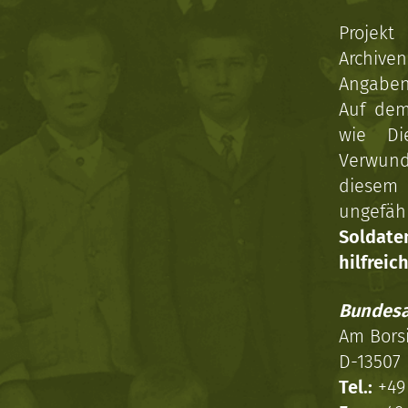
Projekt
Archive
Angaben 
Auf dem
wie Di
Verwun
diesem 
ungefäh
Soldat
hilfreich
Bundesa
Am Bors
D-13507 
Tel.:
+49 