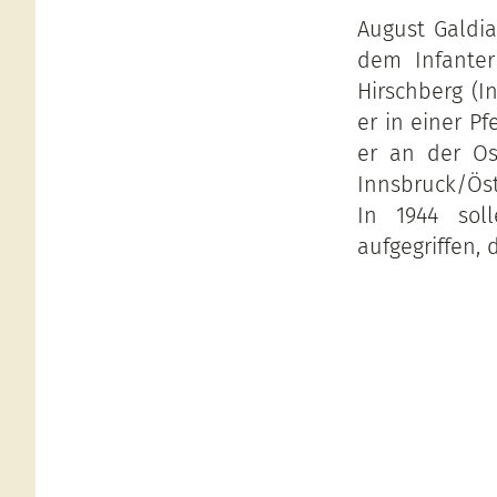
August Galdi
dem Infanter
Hirschberg (I
er in einer Pf
er an der Ost
Innsbruck/Öst
In 1944 sol
aufgegriffen,