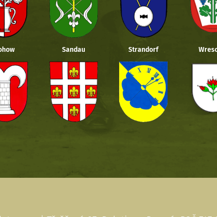
ohow
Sandau
Strandorf
Wresc