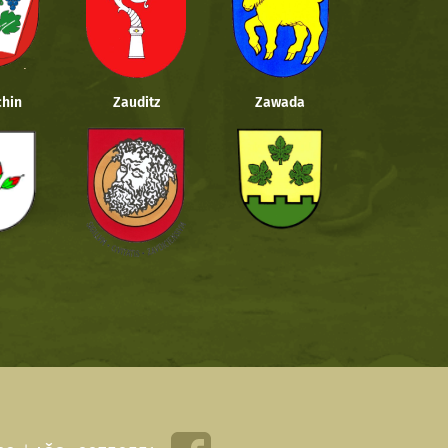
hin
Zauditz
Zawada