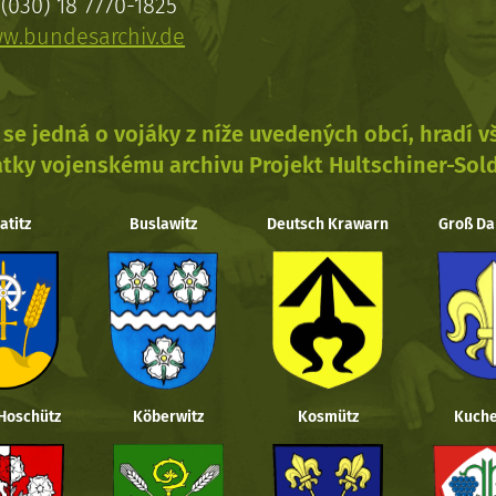
(030) 18 7770-1825
w.bundesarchiv.de
se jedná o vojáky z níže uvedených obcí, hradí 
tky vojenskému archivu Projekt Hultschiner-Sol
atitz
Buslawitz
Deutsch Krawarn
Groß Da
 Hoschütz
Köberwitz
Kosmütz
Kuche