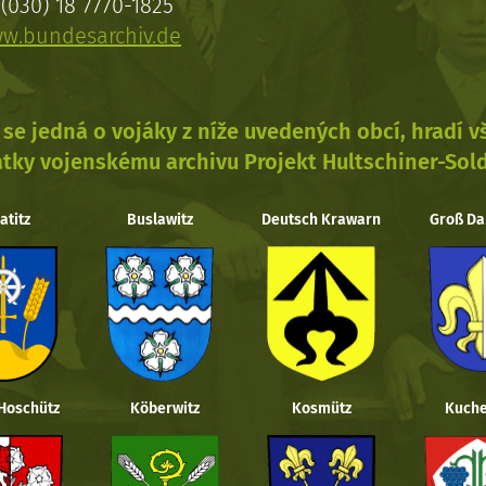
(030) 18 7770-1825
w.bundesarchiv.de
se jedná o vojáky z níže uvedených obcí, hradí 
tky vojenskému archivu Projekt Hultschiner-Sol
atitz
Buslawitz
Deutsch Krawarn
Groß Da
 Hoschütz
Köberwitz
Kosmütz
Kuche