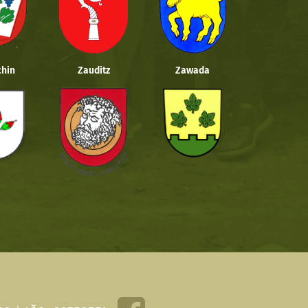
hin
Zauditz
Zawada