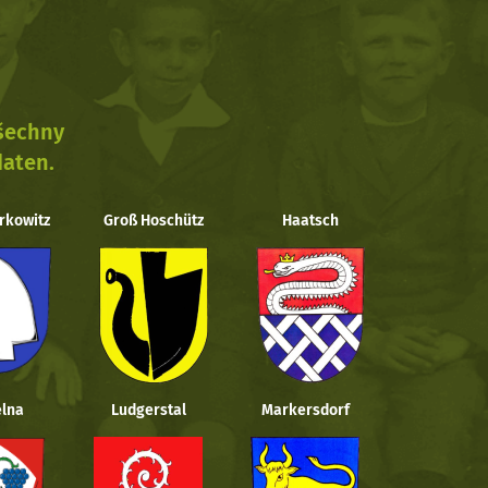
všechny
daten.
rkowitz
Groß Hoschütz
Haatsch
lna
Ludgerstal
Markersdorf