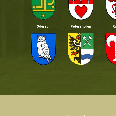
Odersch
Petershofen
R