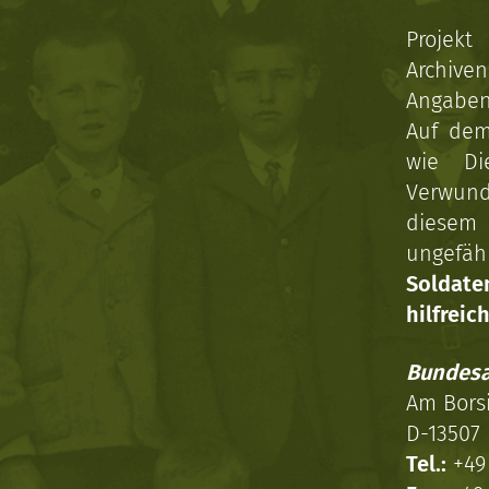
Projekt
Archive
Angaben 
Auf dem
wie Di
Verwun
diesem 
ungefäh
Soldat
hilfreich
Bundesa
Am Bors
D-13507 
Tel.:
+49 