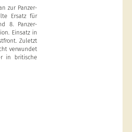
n zur Panzer-
lte Ersatz für
und 8. Panzer-
ion. Einsatz in
front. Zuletzt
icht verwundet
r in britische