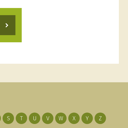
S
T
U
V
W
X
Y
Z