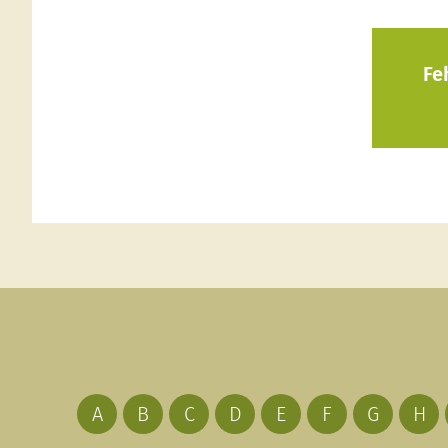
Fe
A
B
C
D
E
F
G
H